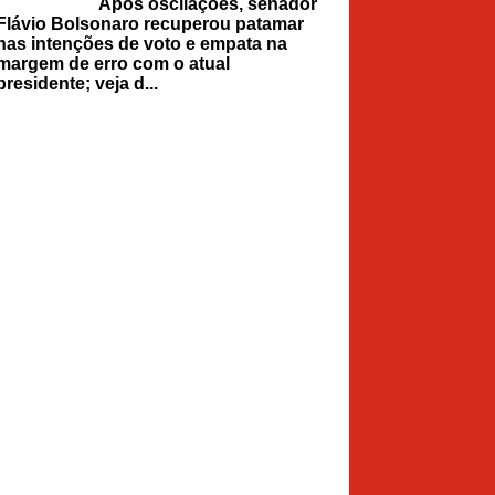
Após oscilações, senador
Flávio Bolsonaro recuperou patamar
nas intenções de voto e empata na
margem de erro com o atual
presidente; veja d...