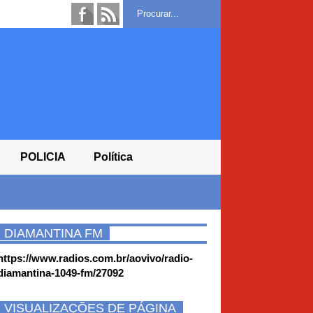
POLICIA
Política
FLÁVIO ANUNCIA ALFREDO GASPAR CO
PRESIDÊNCIA
USINA SOLAR DE 32,5 MW ENTRA EM
DIAMANTINA FM
MACAÚBAS - BA
https://www.radios.com.br/aovivo/radio-
diamantina-1049-fm/27092
VISUALIZAÇÕES DE PÁGINA