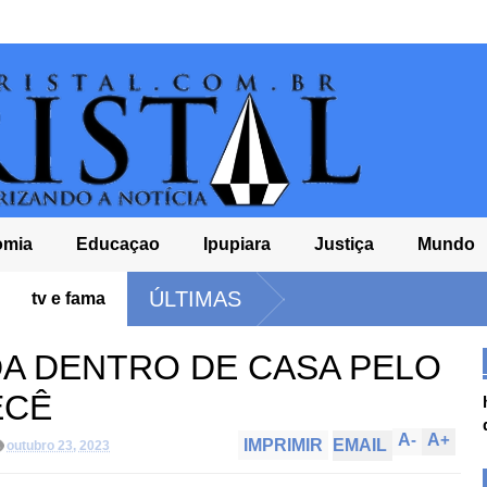
omia
Educaçao
Ipupiara
Justiça
Mundo
ÚLTIMAS
tv e fama
A DENTRO DE CASA PELO
ECÊ
A
-
A
+
IMPRIMIR
EMAIL
outubro 23, 2023