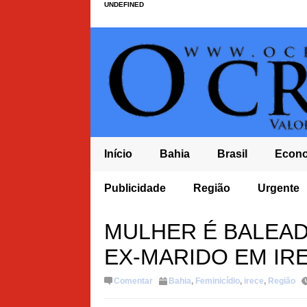
UNDEFINED
Início
Bahia
Brasil
Econ
Publicidade
Região
Urgente
MULHER É BALEAD
EX-MARIDO EM IR
Comentar
Bahia
,
Feminicídio
,
irece
,
Região