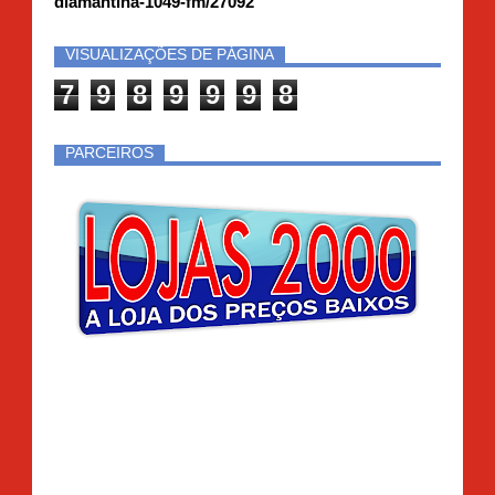
diamantina-1049-fm/27092
VISUALIZAÇÕES DE PÁGINA
7
9
8
9
9
9
8
PARCEIROS