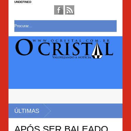
UNDEFINED
ÚLTIMAS
APÓS SER BALEADO