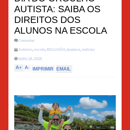
AUTISTA: SAIBA OS
DIREITOS DOS
ALUNOS NA ESCOLA
Comentar
Autismo
,
escola
,
INCLUSÃO
,
Ipupiara
,
noticias
junho 18, 2026
A
+
A
-
IMPRIMIR
EMAIL