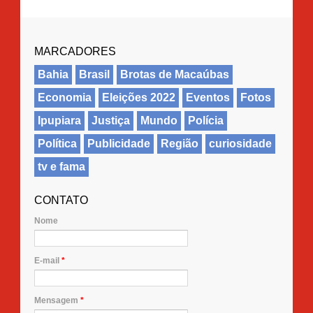
MARCADORES
Bahia
Brasil
Brotas de Macaúbas
Economia
Eleições 2022
Eventos
Fotos
Ipupiara
Justiça
Mundo
Polícia
Política
Publicidade
Região
curiosidade
tv e fama
CONTATO
Nome
E-mail
*
Mensagem
*