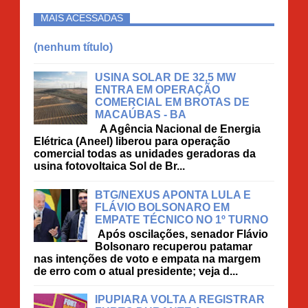
MAIS ACESSADAS
(nenhum título)
USINA SOLAR DE 32,5 MW
ENTRA EM OPERAÇÃO
COMERCIAL EM BROTAS DE
MACAÚBAS - BA
A Agência Nacional de Energia
Elétrica (Aneel) liberou para operação
comercial todas as unidades geradoras da
usina fotovoltaica Sol de Br...
BTG/NEXUS APONTA LULA E
FLÁVIO BOLSONARO EM
EMPATE TÉCNICO NO 1º TURNO
Após oscilações, senador Flávio
Bolsonaro recuperou patamar
nas intenções de voto e empata na margem
de erro com o atual presidente; veja d...
IPUPIARA VOLTA A REGISTRAR