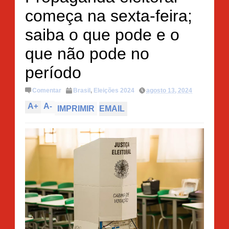
começa na sexta-feira;
saiba o que pode e o
que não pode no
período
Comentar
Brasil
,
Eleições 2024
agosto 13, 2024
A
+
A
-
IMPRIMIR
EMAIL