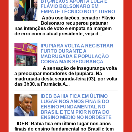
BTG/NEXUS APONTA LULA E
FLÁVIO BOLSONARO EM
EMPATE TÉCNICO NO 1º TURNO
Após oscilações, senador Flávio
Bolsonaro recuperou patamar
nas intenções de voto e empata na margem
de erro com o atual presidente; veja d...
IPUPIARA VOLTA A REGISTRAR
FURTO DURANTE A
MADRUGADA E POPULAÇÃO
COBRA MAIS SEGURANÇA
A sensação de insegurança volta
a preocupar moradores de Ipupiara. Na
madrugada desta segunda-feira (03), por volta
das 3h30, a Farmácia A...
IDEB BAHIA FICA EM ÚLTIMO
LUGAR NOS ANOS FINAIS DO
ENSINO FUNDAMENTAL NO
BRASIL E TEM PIOR NOTA DO
ENSINO MÉDIO NO NORDESTE
IDEB: Bahia fica em último lugar nos anos
finais do ensino fundamental no Brasil e tem