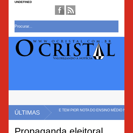
UNDEFINED
 NO BRASIL E TEM PIOR NOTA DO ENSINO MÉDIO NO
ÚLTIMAS
O COM CERCA DE 20 MIL PÉS DE MACONHA É ERRADICADA EM MULUNGU 
Propaganda eleitoral