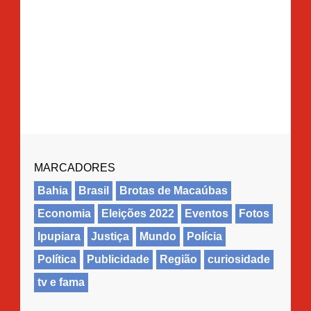
MARCADORES
Bahia
Brasil
Brotas de Macaúbas
Economia
Eleições 2022
Eventos
Fotos
Ipupiara
Justiça
Mundo
Polícia
Política
Publicidade
Região
curiosidade
tv e fama