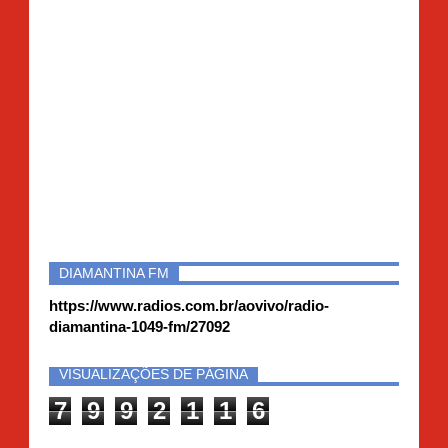
DIAMANTINA FM
https://www.radios.com.br/aovivo/radio-
diamantina-1049-fm/27092
VISUALIZAÇÕES DE PÁGINA
7
9
9
2
1
1
6