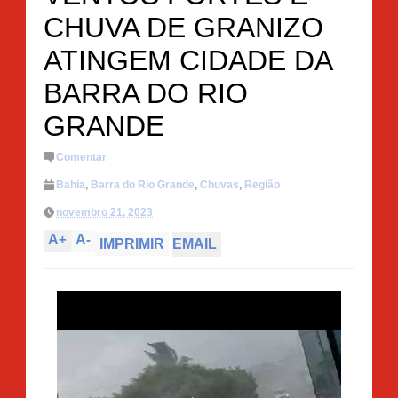
CHUVA DE GRANIZO
ATINGEM CIDADE DA
BARRA DO RIO
GRANDE
Comentar
Bahia
,
Barra do Rio Grande
,
Chuvas
,
Região
novembro 21, 2023
A
+
A
-
IMPRIMIR
EMAIL