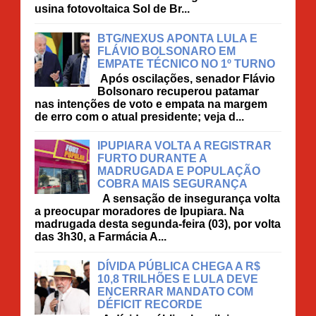
usina fotovoltaica Sol de Br...
BTG/NEXUS APONTA LULA E
FLÁVIO BOLSONARO EM
EMPATE TÉCNICO NO 1º TURNO
Após oscilações, senador Flávio
Bolsonaro recuperou patamar
nas intenções de voto e empata na margem
de erro com o atual presidente; veja d...
IPUPIARA VOLTA A REGISTRAR
FURTO DURANTE A
MADRUGADA E POPULAÇÃO
COBRA MAIS SEGURANÇA
A sensação de insegurança volta
a preocupar moradores de Ipupiara. Na
madrugada desta segunda-feira (03), por volta
das 3h30, a Farmácia A...
DÍVIDA PÚBLICA CHEGA A R$
10,8 TRILHÕES E LULA DEVE
ENCERRAR MANDATO COM
DÉFICIT RECORDE