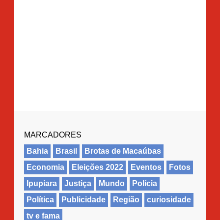
MARCADORES
Bahia
Brasil
Brotas de Macaúbas
Economia
Eleições 2022
Eventos
Fotos
Ipupiara
Justiça
Mundo
Polícia
Política
Publicidade
Região
curiosidade
tv e fama