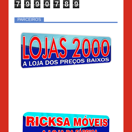
7
9
9
0
7
8
9
PARCEIROS