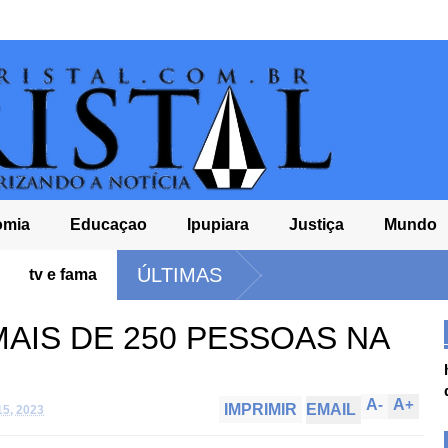
omia
Educaçao
Ipupiara
Justiça
Mundo
ÚLTIMAS
tv e fama
AIS DE 250 PESSOAS NA
A
-
A
+
IMPRIMIR
EMAIL
15, 2023