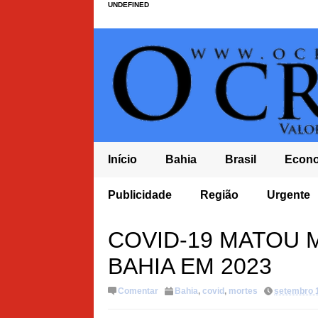
UNDEFINED
Início
Bahia
Brasil
Econ
ULAÇÃO COBRA MAIS
Publicidade
Região
Urgente
COVID-19 MATOU M
BAHIA EM 2023
Comentar
Bahia
,
covid
,
mortes
setembro 