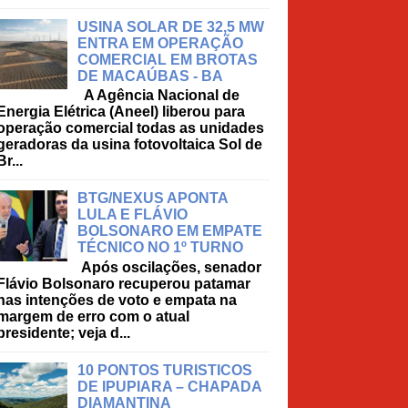
USINA SOLAR DE 32,5 MW
ENTRA EM OPERAÇÃO
COMERCIAL EM BROTAS
DE MACAÚBAS - BA
A Agência Nacional de
Energia Elétrica (Aneel) liberou para
operação comercial todas as unidades
geradoras da usina fotovoltaica Sol de
Br...
BTG/NEXUS APONTA
LULA E FLÁVIO
BOLSONARO EM EMPATE
TÉCNICO NO 1º TURNO
Após oscilações, senador
Flávio Bolsonaro recuperou patamar
nas intenções de voto e empata na
margem de erro com o atual
presidente; veja d...
10 PONTOS TURISTICOS
DE IPUPIARA – CHAPADA
DIAMANTINA