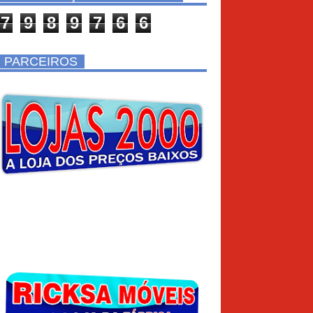
7
9
8
9
7
6
6
PARCEIROS