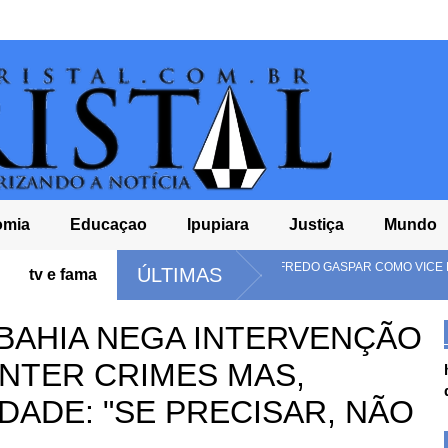
omia
Educaçao
Ipupiara
Justiça
Mundo
FLÁVIO ANUNCIA ALFREDO GASPAR COMO VICE EM CHAPA DO PL À
ÚLTIMAS
tv e fama
PRESIDÊNCIA
BAHIA NEGA INTERVENÇÃO
NTER CRIMES MAS,
IDADE: "SE PRECISAR, NÃO