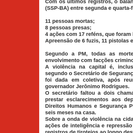
Com os últimos registros, o bala
(SSP-BA) entre segunda e quarta-fe
11
pessoas mortas;
8
pessoas presas;
4
ações com
17
reféns, que foram 
Apreensão de
6
fuzis,
11
pistolas 
Segundo a PM, todas as morte
envolvimento com facções crimin
A violência na capital é, inclu
segundo o Secretário de Seguranç
foi dada em coletiva, após re
governador Jerônimo Rodrigues.
O secretário faltou a dois cham
prestar esclarecimentos aos d
Direitos Humanos e Segurança P
seis meses na casa.
Sobre a onda de violência na ci
ações de inteligência e repressã
registros de tiroteios ao longo de