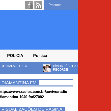
POLICIA
Política
DÍVIDA PÚBLICA CHEGA A R$ 10,8 TRILHÕES E LULA DEVE ENCE
RECORDE
DIAMANTINA FM
https://www.radios.com.br/aovivo/radio-
diamantina-1049-fm/27092
VISUALIZAÇÕES DE PÁGINA