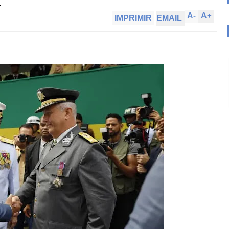
.
A
-
A
+
IMPRIMIR
EMAIL