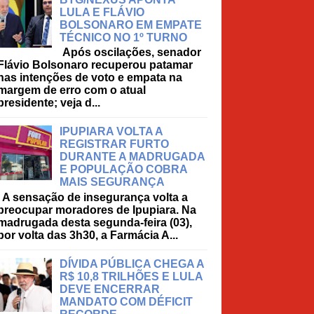
LULA E FLÁVIO
BOLSONARO EM EMPATE
TÉCNICO NO 1º TURNO
Após oscilações, senador
Flávio Bolsonaro recuperou patamar
nas intenções de voto e empata na
margem de erro com o atual
presidente; veja d...
IPUPIARA VOLTA A
REGISTRAR FURTO
DURANTE A MADRUGADA
E POPULAÇÃO COBRA
MAIS SEGURANÇA
A sensação de insegurança volta a
preocupar moradores de Ipupiara. Na
madrugada desta segunda-feira (03),
por volta das 3h30, a Farmácia A...
DÍVIDA PÚBLICA CHEGA A
R$ 10,8 TRILHÕES E LULA
DEVE ENCERRAR
MANDATO COM DÉFICIT