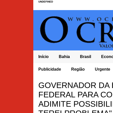
UNDEFINED
Início
Bahia
Brasil
Econ
CA DE 20 MIL PÉS DE MACONHA É ERRADICADA EM MULUNGU DO
Publicidade
Região
Urgente
A MADRUGADA E POPULAÇÃO COBRA MAIS
GOVERNADOR DA 
FEDERAL PARA CO
ADIMITE POSSIBIL