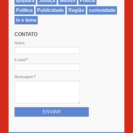
Ipupiara
Justiça
Mundo
Polícia
Política
Publicidade
Região
curiosidade
tv e fama
CONTATO
Nome
E-mail
*
Mensagem
*