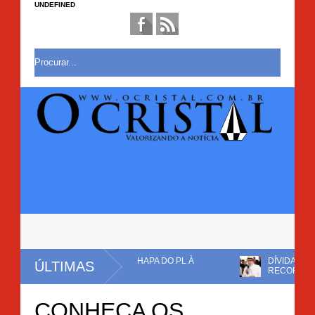
UNDEFINED
MO VICE EM CHAPA DO PL À
DÍVIDA PÚBLICA CHEGA A R$ 
ÚLTIMAS
RECORDE
ANTE A MADRUGADA E POPULAÇÃO COBRA MAIS
CONHEÇA OS