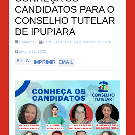
CANDIDATOS PARA O
CONSELHO TUTELAR
DE IPUPIARA
Comentar
CONSELHO TUTELAR
,
eleição
,
Ipupiara
agosto 31, 2023
A
+
A
-
IMPRIMIR
EMAIL