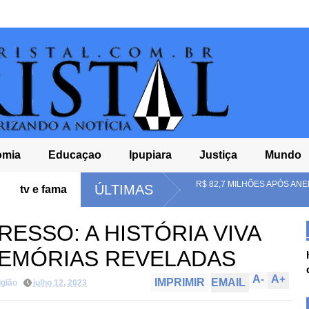
omia
Educaçao
Ipupiara
Justiça
Mundo
 MULTADA EM R$ 82,7 MILHÕES APÓS ANEL APONTAR IRREGULARIDADES 
ÚLTIMAS
tv e fama
ESSO: A HISTÓRIA VIVA
MEMÓRIAS REVELADAS
A
-
A
+
IMPRIMIR
EMAIL
igião
julho 12, 2023