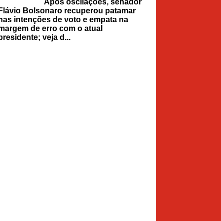
Após oscilações, senador
Flávio Bolsonaro recuperou patamar
nas intenções de voto e empata na
margem de erro com o atual
presidente; veja d...