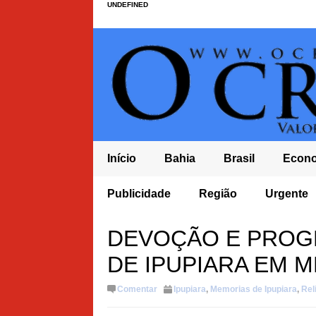
UNDEFINED
Início
Bahia
Brasil
Econ
HÕES E LULA DEVE ENCERRAR MANDATO COM DÉFICIT
COELBA É
Publicidade
Região
Urgente
NA BAHIA
DEVOÇÃO E PROGR
DE IPUPIARA EM 
Comentar
Ipupiara
,
Memorias de Ipupiara
,
Rel