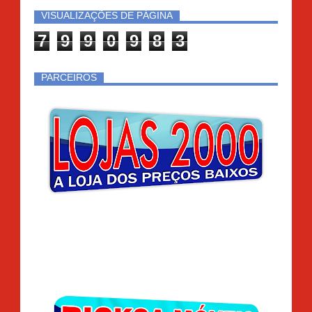
VISUALIZAÇÕES DE PÁGINA
7
9
9
0
9
8
3
PARCEIROS