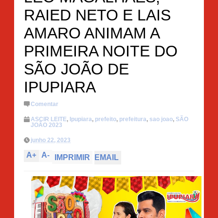
RAIED NETO E LAIS
AMARO ANIMAM A
PRIMEIRA NOITE DO
SÃO JOÃO DE
IPUPIARA
Comentar
ASCIR LEITE
,
Ipupiara
,
prefeito
,
prefeitura
,
sao joao
,
SÃO
JOÃO 2023
junho 22, 2023
A
+
A
-
IMPRIMIR
EMAIL