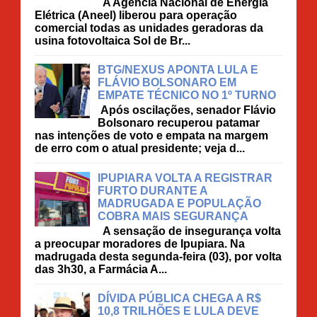
A Agência Nacional de Energia
Elétrica (Aneel) liberou para operação
comercial todas as unidades geradoras da
usina fotovoltaica Sol de Br...
BTG/NEXUS APONTA LULA E
FLÁVIO BOLSONARO EM
EMPATE TÉCNICO NO 1º TURNO
Após oscilações, senador Flávio
Bolsonaro recuperou patamar
nas intenções de voto e empata na margem
de erro com o atual presidente; veja d...
IPUPIARA VOLTA A REGISTRAR
FURTO DURANTE A
MADRUGADA E POPULAÇÃO
COBRA MAIS SEGURANÇA
A sensação de insegurança volta
a preocupar moradores de Ipupiara. Na
madrugada desta segunda-feira (03), por volta
das 3h30, a Farmácia A...
DÍVIDA PÚBLICA CHEGA A R$
10,8 TRILHÕES E LULA DEVE