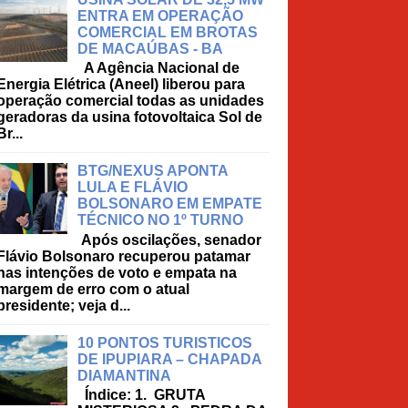
ENTRA EM OPERAÇÃO
COMERCIAL EM BROTAS
DE MACAÚBAS - BA
A Agência Nacional de
Energia Elétrica (Aneel) liberou para
operação comercial todas as unidades
geradoras da usina fotovoltaica Sol de
Br...
BTG/NEXUS APONTA
LULA E FLÁVIO
BOLSONARO EM EMPATE
TÉCNICO NO 1º TURNO
Após oscilações, senador
Flávio Bolsonaro recuperou patamar
nas intenções de voto e empata na
margem de erro com o atual
presidente; veja d...
10 PONTOS TURISTICOS
DE IPUPIARA – CHAPADA
DIAMANTINA
Índice: 1. GRUTA