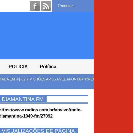
POLICIA
Política
 ANEL APONTAR IRREGULARIDADES CONTRA CONSUMIDORES
IP
SE
DIAMANTINA FM
https://www.radios.com.br/aovivo/radio-
diamantina-1049-fm/27092
VISUALIZAÇÕES DE PÁGINA