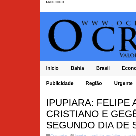
UNDEFINED
Início
Bahia
Brasil
Econ
DA PÚBLICA CHEGA A R$ 10,8 TRILHÕES E LULA DEVE ENCERRAR MANDATO 
Publicidade
Região
Urgente
ORDE
IPUPIARA: FELIPE
CRISTIANO E GEG
SEGUNDO DIA DE 
Comentar
Ipupiara
,
prefeito
,
prefeitura
,
sao jo