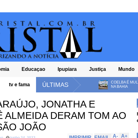
omia
Educaçao
Ipupiara
Justiça
Mundo
COM DÉFICIT
COELBA É MULTADA EM R$ 82,7 MILHÕES APÓS
ÚLTIMAS
tv e fama
NA BAHIA
 ARAÚJO, JONATHA E
Ê ALMEIDA DERAM TOM AO
SÃO JOÃO
A
-
A
+
IMPRIMIR
EMAIL
ao
junho 24, 2023