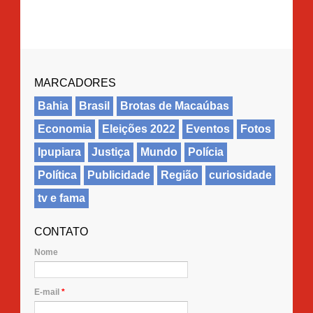
MARCADORES
Bahia
Brasil
Brotas de Macaúbas
Economia
Eleições 2022
Eventos
Fotos
Ipupiara
Justiça
Mundo
Polícia
Política
Publicidade
Região
curiosidade
tv e fama
CONTATO
Nome
E-mail
*