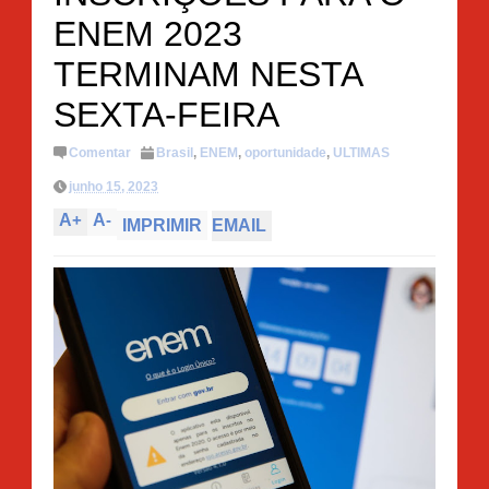
ENEM 2023
TERMINAM NESTA
SEXTA-FEIRA
Comentar
Brasil
,
ENEM
,
oportunidade
,
ULTIMAS
junho 15, 2023
A
+
A
-
IMPRIMIR
EMAIL