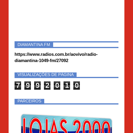
DIAMANTINA FM
https://www.radios.com.br/aovivo/radio-
diamantina-1049-fm/27092
VISUALIZAÇÕES DE PÁGINA
7
9
9
2
0
1
0
PARCEIROS