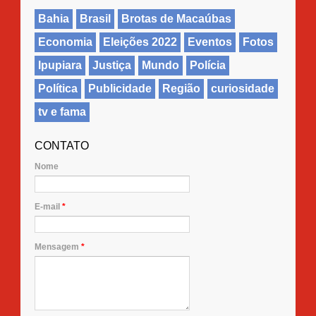
Bahia
Brasil
Brotas de Macaúbas
Economia
Eleições 2022
Eventos
Fotos
Ipupiara
Justiça
Mundo
Polícia
Política
Publicidade
Região
curiosidade
tv e fama
CONTATO
Nome
E-mail
*
Mensagem
*