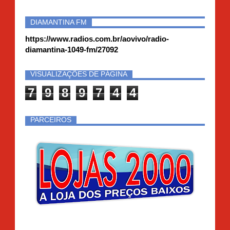
DIAMANTINA FM
https://www.radios.com.br/aovivo/radio-
diamantina-1049-fm/27092
VISUALIZAÇÕES DE PÁGINA
7
9
8
9
7
4
4
PARCEIROS