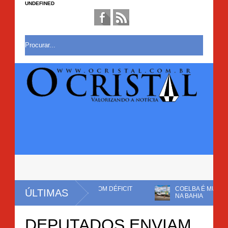
UNDEFINED
RAR MANDATO COM DÉFICIT
COELBA É MULTADA EM R$ 82,7 M
ÚLTIMAS
NA BAHIA
RAÇÃO COMERCIAL EM BROTAS DE
DEPUTADOS ENVIAM