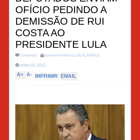
OFÍCIO PEDINDO A
DEMISSÃO DE RUI
COSTA AO
PRESIDENTE LULA
Comentar
governo federal
,
LULA
,
Política
junho 05, 2023
A
+
A
-
IMPRIMIR
EMAIL