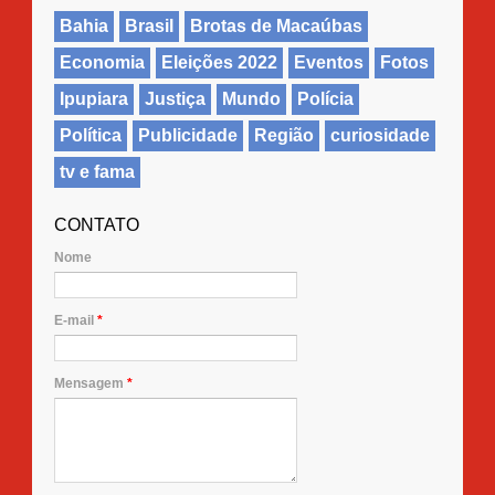
Bahia
Brasil
Brotas de Macaúbas
Economia
Eleições 2022
Eventos
Fotos
Ipupiara
Justiça
Mundo
Polícia
Política
Publicidade
Região
curiosidade
tv e fama
CONTATO
Nome
E-mail
*
Mensagem
*