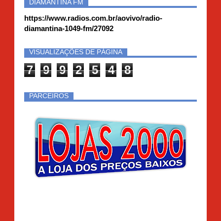
DIAMANTINA FM
https://www.radios.com.br/aovivo/radio-
diamantina-1049-fm/27092
VISUALIZAÇÕES DE PÁGINA
7
9
9
2
5
4
8
PARCEIROS