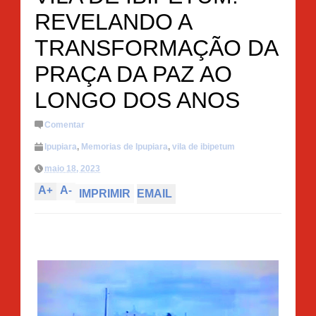
REVELANDO A
TRANSFORMAÇÃO DA
PRAÇA DA PAZ AO
LONGO DOS ANOS
Comentar
Ipupiara
,
Memorias de Ipupiara
,
vila de ibipetum
maio 18, 2023
A
+
A
-
IMPRIMIR
EMAIL