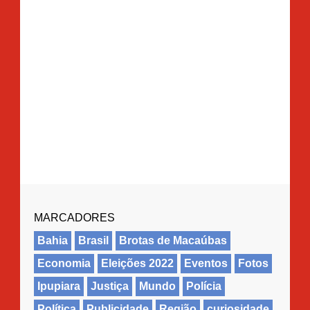
MARCADORES
Bahia
Brasil
Brotas de Macaúbas
Economia
Eleições 2022
Eventos
Fotos
Ipupiara
Justiça
Mundo
Polícia
Política
Publicidade
Região
curiosidade