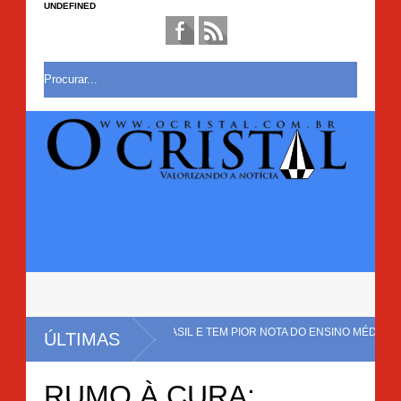
UNDEFINED
NTAL NO BRASIL E TEM PIOR NOTA DO ENSINO MÉDIO NO
ÚLTIMAS
TAÇÃO COM CERCA DE 20 MIL PÉS DE MACONHA É ERRADICADA EM MULUN
RUMO À CURA: