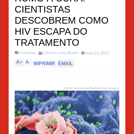
CIENTISTAS
DESCOBREM COMO
HIV ESCAPA DO
TRATAMENTO
Comentar
Ciência
,
cura
,
Mundo
maio 12, 2023
A
+
A
-
IMPRIMIR
EMAIL
Smith Collection/Gado/Getty Images