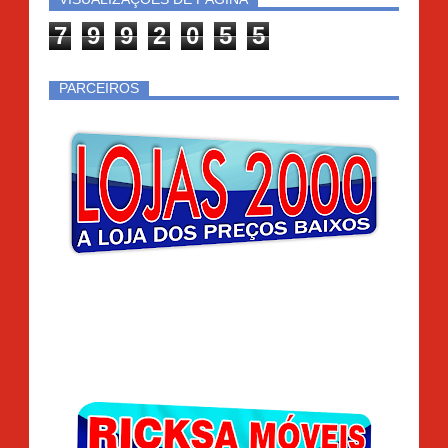
7
9
9
2
0
5
5
PARCEIROS