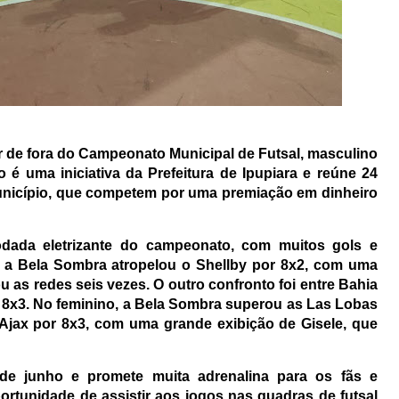
ar de fora do Campeonato Municipal de Futsal, masculino
o é uma iniciativa da Prefeitura de Ipupiara e reúne 24
unicípio, que competem por uma premiação em dinheiro
dada eletrizante do campeonato, com muitos gols e
, a Bela Sombra atropelou o Shellby por 8x2, com uma
 as redes seis vezes. O outro confronto foi entre Bahia
or 8x3. No feminino, a Bela Sombra superou as Las Lobas
 Ajax por 8x3, com uma grande exibição de Gisele, que
de junho e promete muita adrenalina para os fãs e
ortunidade de assistir aos jogos nas quadras de futsal