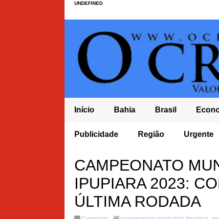
UNDEFINED
Início
Bahia
Brasil
Econ
EB BAHIA FICA EM ÚLTIMO LUGAR NOS ANOS FINAIS DO ENSINO FUNDAMENTA
Publicidade
Região
Urgente
RDESTE
CAMPEONATO MUNI
IPUPIARA 2023: C
ÚLTIMA RODADA
Comentar
campeonato municipal
,
Ipupiara
,
pr