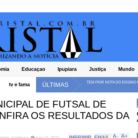
omia
Educaçao
Ipupiara
Justiça
Mundo
L NO BRASIL E TEM PIOR NOTA DO ENSINO MÉDIO NO
TCM-BA
ÚLTIMAS
tv e fama
DE 202
CIPAL DE FUTSAL DE
ONFIRA OS RESULTADOS DA
A
-
A
+
IMPRIMIR
EMAIL
efeito
,
prefeitura
maio 11, 2023