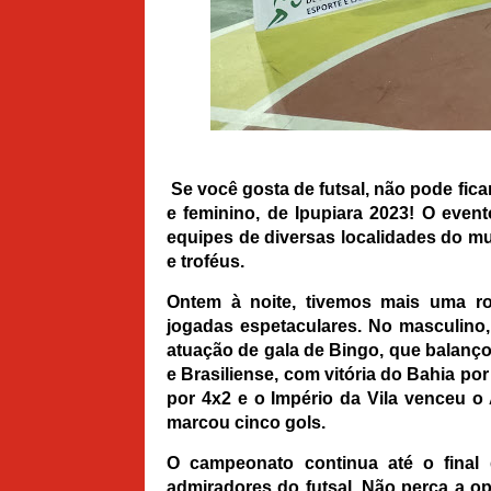
Se você gosta de futsal, não pode fic
e feminino, de Ipupiara 2023! O event
equipes de diversas localidades do m
e troféus.
Ontem à noite, tivemos mais uma ro
jogadas espetaculares. No masculino
atuação de gala de Bingo, que balançou
e Brasiliense, com vitória do Bahia p
por 4x2 e o Império da Vila venceu o
marcou cinco gols.
O campeonato continua até o final 
admiradores do futsal. Não perca a op