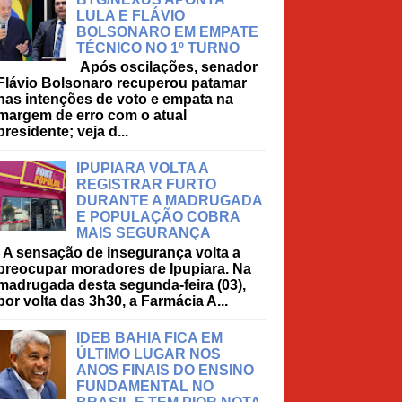
LULA E FLÁVIO
BOLSONARO EM EMPATE
TÉCNICO NO 1º TURNO
Após oscilações, senador
Flávio Bolsonaro recuperou patamar
nas intenções de voto e empata na
margem de erro com o atual
presidente; veja d...
IPUPIARA VOLTA A
REGISTRAR FURTO
DURANTE A MADRUGADA
E POPULAÇÃO COBRA
MAIS SEGURANÇA
A sensação de insegurança volta a
preocupar moradores de Ipupiara. Na
madrugada desta segunda-feira (03),
por volta das 3h30, a Farmácia A...
IDEB BAHIA FICA EM
ÚLTIMO LUGAR NOS
ANOS FINAIS DO ENSINO
FUNDAMENTAL NO