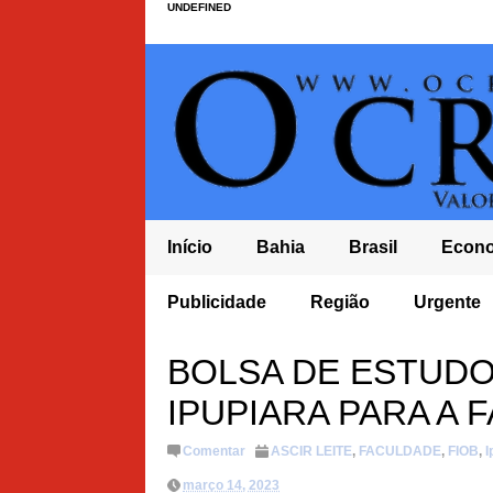
UNDEFINED
Início
Bahia
Brasil
Econ
A DE 20 MIL PÉS DE MACONHA É ERRADICADA EM MULUNGU DO
Publicidade
Região
Urgente
 MADRUGADA E POPULAÇÃO COBRA MAIS
BOLSA DE ESTUDO
IPUPIARA PARA A
Comentar
ASCIR LEITE
,
FACULDADE
,
FIOB
,
I
março 14, 2023