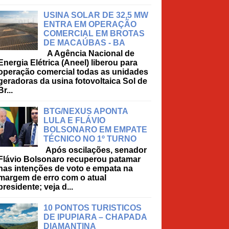
USINA SOLAR DE 32,5 MW
ENTRA EM OPERAÇÃO
COMERCIAL EM BROTAS
DE MACAÚBAS - BA
A Agência Nacional de
Energia Elétrica (Aneel) liberou para
operação comercial todas as unidades
geradoras da usina fotovoltaica Sol de
Br...
BTG/NEXUS APONTA
LULA E FLÁVIO
BOLSONARO EM EMPATE
TÉCNICO NO 1º TURNO
Após oscilações, senador
Flávio Bolsonaro recuperou patamar
nas intenções de voto e empata na
margem de erro com o atual
presidente; veja d...
10 PONTOS TURISTICOS
DE IPUPIARA – CHAPADA
DIAMANTINA