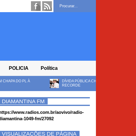
POLICIA
Política
DÍVIDA PÚBLICA CHEGA A R$ 10,8 TRILHÕES E LULA DEVE ENCER
RECORDE
DIAMANTINA FM
https://www.radios.com.br/aovivo/radio-
diamantina-1049-fm/27092
VISUALIZAÇÕES DE PÁGINA