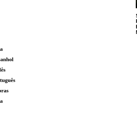
ca
panhol
lês
rtuguês
bras
ca