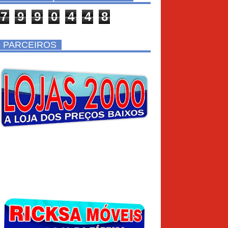
7
9
9
0
4
4
8
PARCEIROS