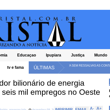
omia
Educaçao
Ipupiara
Justiça
Mundo
TCM-BA APROVA SEM RESSALVAS AS CONTAS DA CÂMARA DE RIACHO 
ÚLTIMAS
tv e fama
DE 2024
or bilionário de energia
 seis mil empregos no Oeste
A
-
A
+
IMPRIMIR
EMAIL
bahia
,
governo lula
dezembro 09, 2025