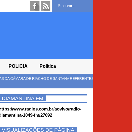
POLICIA
Política
DE SANTANA REFERENTES AO EXERCÍCIO
MULUNGU DO MORRO, 
MORRO
DIAMANTINA FM
https://www.radios.com.br/aovivo/radio-
diamantina-1049-fm/27092
VISUALIZAÇÕES DE PÁGINA