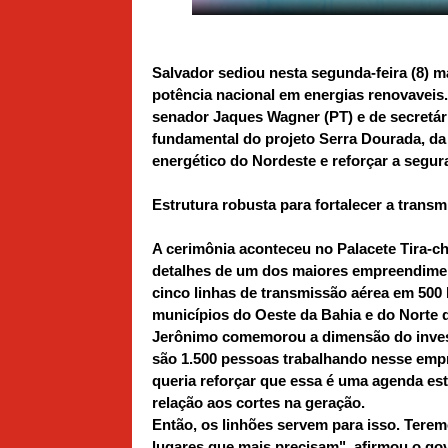
Salvador sediou nesta segunda-feira (8) 
potência nacional em energias renovavei
senador Jaques Wagner (PT) e de secretár
fundamental do projeto Serra Dourada, da
energético do Nordeste e reforçar a segur
Estrutura robusta para fortalecer a trans
A cerimônia aconteceu no Palacete Tira-c
detalhes de um dos maiores empreendiment
cinco linhas de transmissão aérea em 500
municípios do Oeste da Bahia e do Norte 
Jerônimo comemorou a dimensão do investi
são 1.500 pessoas trabalhando nesse emp
queria reforçar que essa é uma agenda est
relação aos cortes na geração.
Então, os linhões servem para isso. Terem
lugares que mais precisam", afirmou o gov