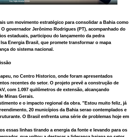
mais um movimento estratégico para consolidar a Bahia como
s. O governador Jerônimo Rodrigues (PT), acompanhado do
ios estaduais, participou do lançamento da pedra
 Isa Energia Brasil, que promete transformar o mapa
ança do sistema nacional.
missão
hapeu, no Centro Historico, onde foram apresentados
os recentes do setor. O projeto prevê a construção de
 kV, com 1.097 quilômetros de extensão, alcançando
de Minas Gerais.
mento e o impacto regional da obra. "Estou muito feliz, já
reendimento, 20 municípios da Bahia serao contemplados e
ruturante. O Brasil enfrenta uma série de problemas hoje em
os essas linhas tirando a energia da fonte e levando para os
ernador, que voltou a destacar a liderança baiana no setor