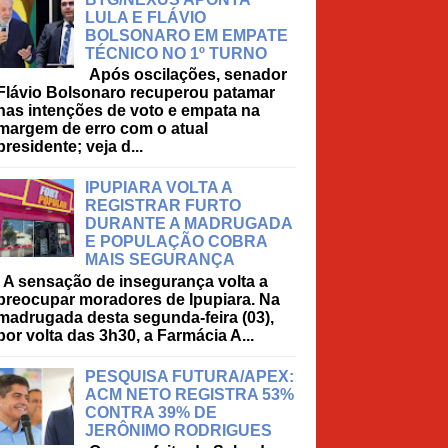
LULA E FLÁVIO
BOLSONARO EM EMPATE
TÉCNICO NO 1º TURNO
Após oscilações, senador
Flávio Bolsonaro recuperou patamar
nas intenções de voto e empata na
margem de erro com o atual
presidente; veja d...
IPUPIARA VOLTA A
REGISTRAR FURTO
DURANTE A MADRUGADA
E POPULAÇÃO COBRA
MAIS SEGURANÇA
A sensação de insegurança volta a
preocupar moradores de Ipupiara. Na
madrugada desta segunda-feira (03),
por volta das 3h30, a Farmácia A...
PESQUISA FUTURA/APEX:
ACM NETO REGISTRA 53%
CONTRA 39% DE
JERÔNIMO RODRIGUES