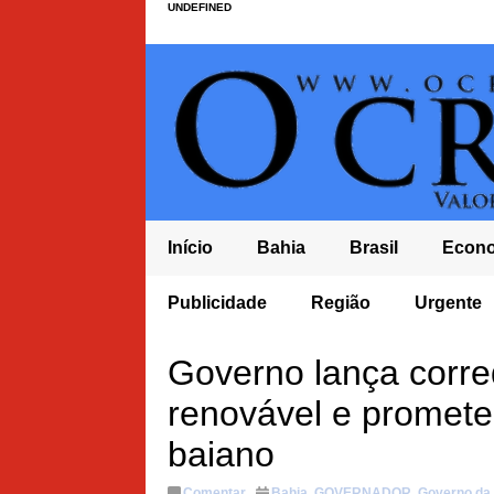
UNDEFINED
Início
Bahia
Brasil
Econ
 FUNDAMENTAL NO BRASIL E TEM PIOR NOTA DO ENSINO MÉDIO NO
Publicidade
Região
Urgente
RAR MANDATO COM DÉFICIT
Governo lança corred
renovável e promete
baiano
Comentar
Bahia
,
GOVERNADOR
,
Governo da 