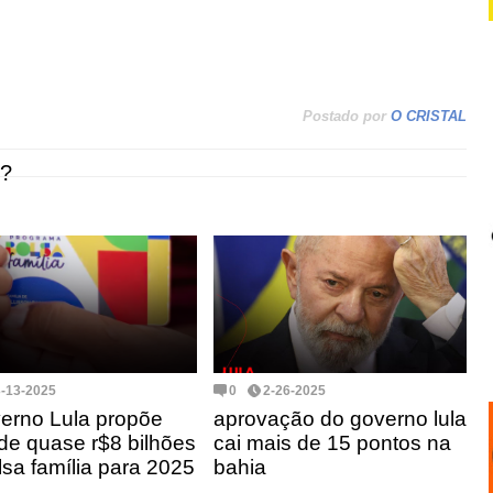
Postado por
O CRISTAL
?
3-13-2025
0
2-26-2025
erno Lula propõe
aprovação do governo lula
 de quase r$8 bilhões
cai mais de 15 pontos na
lsa família para 2025
bahia