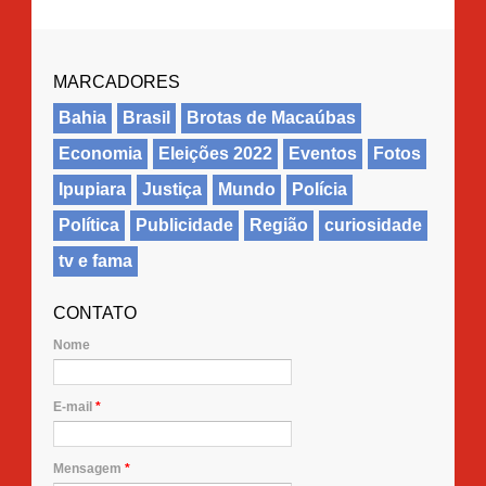
MARCADORES
Bahia
Brasil
Brotas de Macaúbas
Economia
Eleições 2022
Eventos
Fotos
Ipupiara
Justiça
Mundo
Polícia
Política
Publicidade
Região
curiosidade
tv e fama
CONTATO
Nome
E-mail
*
Mensagem
*