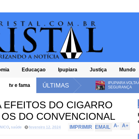
omia
Educaçao
Ipupiara
Justiça
Mundo
NTRA CONSUMIDORES
IPUPIARA VOLTA A REGISTRAR FURTO D
ÚLTIMAS
tv e fama
SEGURANÇA
 EFEITOS DO CIGARRO
 OS DO CONVENCIONAL
A
-
A
+
IMPRIMIR
EMAIL
NICO
,
saúde
fevereiro 12, 2024