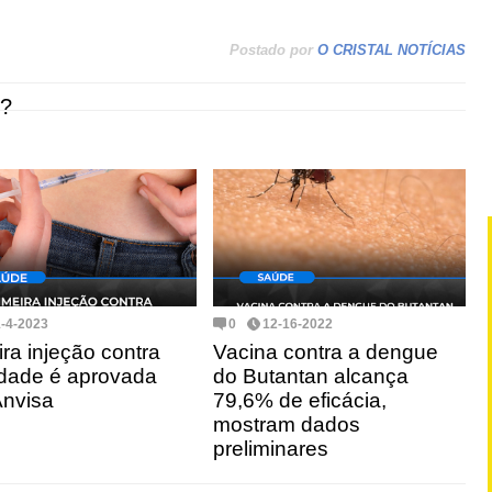
Postado por
O CRISTAL NOTÍCIAS
?
1-4-2023
0
12-16-2022
ira injeção contra
Vacina contra a dengue
dade é aprovada
do Butantan alcança
Anvisa
79,6% de eficácia,
mostram dados
preliminares