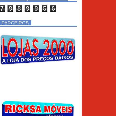
7
9
8
9
9
5
6
PARCEIROS