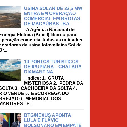
USINA SOLAR DE 32,5 MW
ENTRA EM OPERAÇÃO
COMERCIAL EM BROTAS
DE MACAÚBAS - BA
A Agência Nacional de
Energia Elétrica (Aneel) liberou para
operação comercial todas as unidades
geradoras da usina fotovoltaica Sol de
Br...
10 PONTOS TURISTICOS
DE IPUPIARA – CHAPADA
DIAMANTINA
Índice: 1. GRUTA
MISTERIOSA 2. PEDRA DA
SOLTA 3. CACHOEIRA DA SOLTA 4.
RIO VERDE 5. ESCORREGA DO
BREJÃO 6. MEMORIAL DOS
MÁRTIRES - P...
BTG/NEXUS APONTA
LULA E FLÁVIO
BOLSONARO EM EMPATE