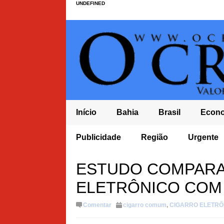
UNDEFINED
Início
Bahia
Brasil
Econ
ULTADA EM R$ 82,7 MILHÕES APÓS ANEL APONTAR IRREGULARIDADES CO
Publicidade
Região
Urgente
ESTUDO COMPARA
ELETRÔNICO COM
Comentar
cigarro comum
,
CIGARRO ELETRÔ