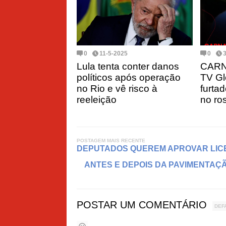
0
11-5-2025
0
Lula tenta conter danos
CARN
políticos após operação
TV Gl
no Rio e vê risco à
furta
reeleição
no ros
POSTAGEM MAIS RECENTE
DEPUTADOS QUEREM APROVAR LIC
ANTES E DEPOIS DA PAVIMENTAÇÃ
POSTAR UM COMENTÁRIO
DEF