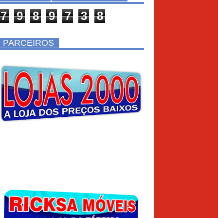
7
9
8
9
7
3
8
PARCEIROS