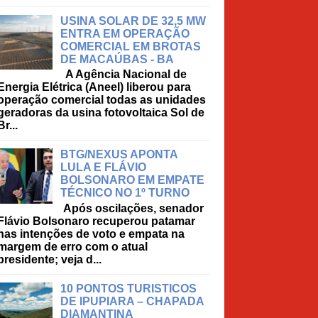
USINA SOLAR DE 32,5 MW
ENTRA EM OPERAÇÃO
COMERCIAL EM BROTAS
DE MACAÚBAS - BA
A Agência Nacional de
Energia Elétrica (Aneel) liberou para
operação comercial todas as unidades
geradoras da usina fotovoltaica Sol de
Br...
BTG/NEXUS APONTA
LULA E FLÁVIO
BOLSONARO EM EMPATE
TÉCNICO NO 1º TURNO
Após oscilações, senador
Flávio Bolsonaro recuperou patamar
nas intenções de voto e empata na
margem de erro com o atual
presidente; veja d...
10 PONTOS TURISTICOS
DE IPUPIARA – CHAPADA
DIAMANTINA