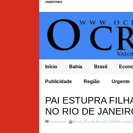
UNDEFINED
Início
Bahia
Brasil
Econ
O PL À
DÍVIDA PÚBLICA CHEGA A R$ 10,8 TRILHÕES E LU
Publicidade
Região
Urgente
RECORDE
L EM BROTAS DE
PAI ESTUPRA FILH
NO RIO DE JANEIR
Comentar
Brasi
,
Brasil
,
Brasil.
,
CRIME
,
estup