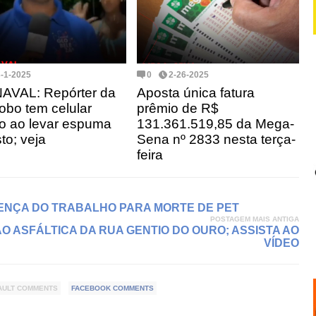
3-1-2025
0
2-26-2025
AVAL: Repórter da
Aposta única fatura
obo tem celular
prêmio de R$
do ao levar espuma
131.361.519,85 da Mega-
to; veja
Sena nº 2833 nesta terça-
feira
ENÇA DO TRABALHO PARA MORTE DE PET
POSTAGEM MAIS ANTIGA
O ASFÁLTICA DA RUA GENTIO DO OURO; ASSISTA AO
VÍDEO
AULT COMMENTS
FACEBOOK COMMENTS