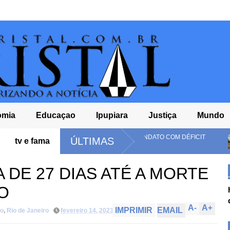
omia
Educaçao
Ipupiara
Justiça
Mundo
LA DEVE ENCERRAR MANDATO COM DÉFICIT
COELBA É MULTADA
ÚLTIMAS
tv e fama
NA BAHIA
A DE 27 DIAS ATÉ A MORTE
O
A
-
A
+
IMPRIMIR
EMAIL
ro
,
Rio de Janeiro
fevereiro 14, 2023