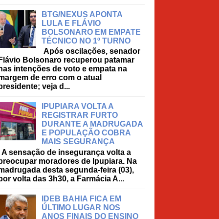
BTG/NEXUS APONTA
LULA E FLÁVIO
BOLSONARO EM EMPATE
TÉCNICO NO 1º TURNO
Após oscilações, senador
Flávio Bolsonaro recuperou patamar
nas intenções de voto e empata na
margem de erro com o atual
presidente; veja d...
IPUPIARA VOLTA A
REGISTRAR FURTO
DURANTE A MADRUGADA
E POPULAÇÃO COBRA
MAIS SEGURANÇA
A sensação de insegurança volta a
preocupar moradores de Ipupiara. Na
madrugada desta segunda-feira (03),
por volta das 3h30, a Farmácia A...
IDEB BAHIA FICA EM
ÚLTIMO LUGAR NOS
ANOS FINAIS DO ENSINO