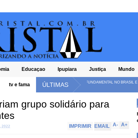
omia
Educaçao
Ipupiara
Justiça
Mundo
 FINAIS DO ENSINO FUNDAMENTAL NO BRASIL E TEM PIOR NOTA DO ENSINO
ÚLTIMAS
tv e fama
riam grupo solidário para
ntes
A
-
A
+
IMPRIMIR
EMAIL
, 2022