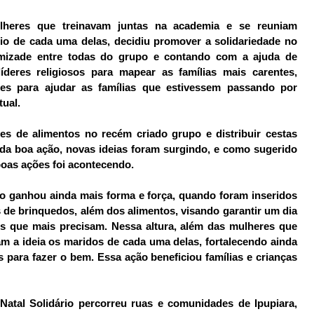
heres que treinavam juntas na academia e se reuniam
rio de cada uma delas, decidiu promover a solidariedade no
 amizade entre todas do grupo e contando com a ajuda de
deres religiosos para mapear as famílias mais carentes,
ões para ajudar as famílias que estivessem passando por
tual.
ões de alimentos no recém criado grupo e distribuir cestas
oda boa ação, novas ideias foram surgindo, e como sugerido
boas ações foi acontecendo.
to ganhou ainda mais forma e força, quando foram inseridos
 de brinquedos, além dos alimentos, visando garantir um dia
les que mais precisam. Nessa altura, além das mulheres que
am a ideia os maridos de cada uma delas, fortalecendo ainda
 para fazer o bem. Essa ação beneficiou famílias e crianças
Natal Solidário percorreu ruas e comunidades de Ipupiara,