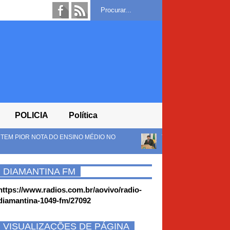
POLICIA
Política
 MÉDIO NO
TCM-BA APROVA SEM RESSALVAS AS CONTAS DA C
DE 2024
DIAMANTINA FM
https://www.radios.com.br/aovivo/radio-
diamantina-1049-fm/27092
VISUALIZAÇÕES DE PÁGINA