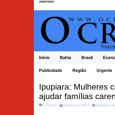
UNDEFINED
Início
Bahia
Brasil
Econ
ECRETARIAS CASO
IDEB BAHIA FICA EM ÚLTIMO LUGAR NOS ANOS
Publicidade
Região
Urgente
NORDESTE
CHAPA DO PL À
Ipupiara: Mulheres c
ajudar famílias care
Comentar
Ipupiara
,
ULTIMAS
dezembro 19