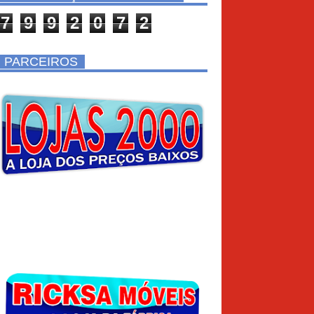
7
9
9
2
0
7
2
PARCEIROS