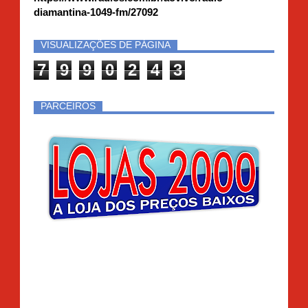
diamantina-1049-fm/27092
VISUALIZAÇÕES DE PÁGINA
7
9
9
0
2
4
3
PARCEIROS