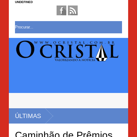
UNDEFINED
ÚLTIMAS
Caminhão de Prêmios