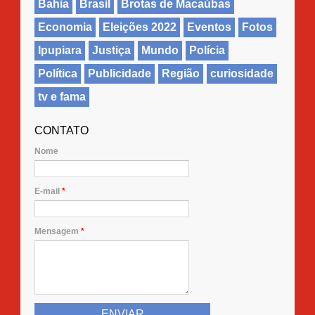
Bahia
Brasil
Brotas de Macaúbas
Economia
Eleições 2022
Eventos
Fotos
Ipupiara
Justiça
Mundo
Polícia
Política
Publicidade
Região
curiosidade
tv e fama
CONTATO
Nome
E-mail
*
Mensagem
*