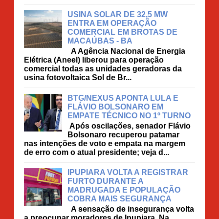
USINA SOLAR DE 32,5 MW
ENTRA EM OPERAÇÃO
COMERCIAL EM BROTAS DE
MACAÚBAS - BA
A Agência Nacional de Energia
Elétrica (Aneel) liberou para operação
comercial todas as unidades geradoras da
usina fotovoltaica Sol de Br...
BTG/NEXUS APONTA LULA E
FLÁVIO BOLSONARO EM
EMPATE TÉCNICO NO 1º TURNO
Após oscilações, senador Flávio
Bolsonaro recuperou patamar
nas intenções de voto e empata na margem
de erro com o atual presidente; veja d...
IPUPIARA VOLTA A REGISTRAR
FURTO DURANTE A
MADRUGADA E POPULAÇÃO
COBRA MAIS SEGURANÇA
A sensação de insegurança volta
a preocupar moradores de Ipupiara. Na