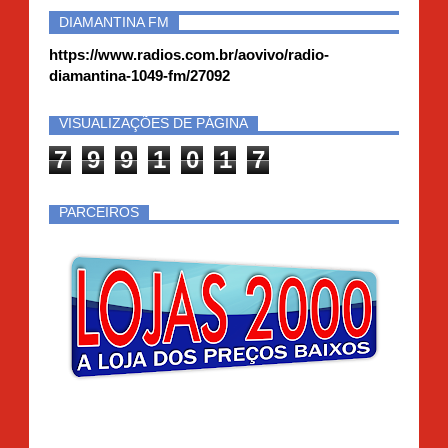
DIAMANTINA FM
https://www.radios.com.br/aovivo/radio-
diamantina-1049-fm/27092
VISUALIZAÇÕES DE PÁGINA
7
9
9
1
0
1
7
PARCEIROS