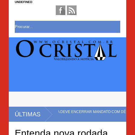
UNDEFINED
RILHÕES E LULA DEVE ENCERRAR MANDATO COM DÉFICIT
ÚLTIMAS
Entenda nova rodada