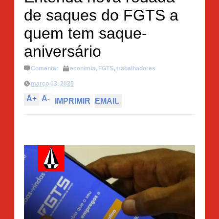
de saques do FGTS a
quem tem saque-
aniversário
Comentar
econimia
,
FGTS
,
trabalhadores
março 03, 2025
A
+
A
-
IMPRIMIR
EMAIL