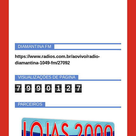
DIAMANTINA FM
https://www.radios.com.br/aovivo/radio-
diamantina-1049-fm/27092
VISUALIZAÇÕES DE PÁGINA
7
9
9
0
1
2
7
PARCEIROS