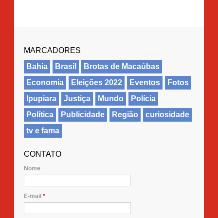
MARCADORES
Bahia
Brasil
Brotas de Macaúbas
Economia
Eleições 2022
Eventos
Fotos
Ipupiara
Justiça
Mundo
Polícia
Política
Publicidade
Região
curiosidade
tv e fama
CONTATO
Nome
E-mail
*