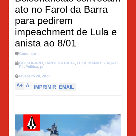
ato no Farol da Barra
para pedirem
impeachment de Lula e
anista ao 8/01
Comentar
BOLSONARO
,
FAROL DA BARA
,
LULA
,
MANIFESTAÇÃO
,
PL
,
Política
,
pt
fevereiro 20, 2025
A
+
A
-
IMPRIMIR
EMAIL