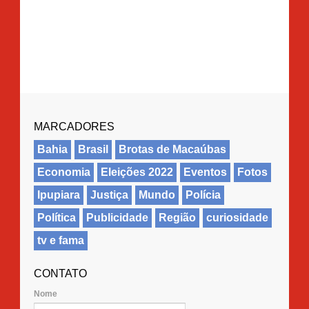
MARCADORES
Bahia
Brasil
Brotas de Macaúbas
Economia
Eleições 2022
Eventos
Fotos
Ipupiara
Justiça
Mundo
Polícia
Política
Publicidade
Região
curiosidade
tv e fama
CONTATO
Nome