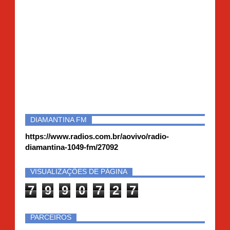
DIAMANTINA FM
https://www.radios.com.br/aovivo/radio-
diamantina-1049-fm/27092
VISUALIZAÇÕES DE PÁGINA
7
9
9
0
7
2
7
PARCEIROS