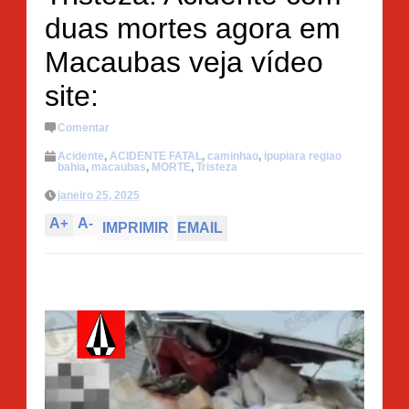
duas mortes agora em
Macaubas veja vídeo
site:
Comentar
Acidente
,
ACIDENTE FATAL
,
caminhao
,
ipupiara regiao
bahia
,
macaubas
,
MORTE
,
Tristeza
janeiro 25, 2025
A
+
A
-
IMPRIMIR
EMAIL