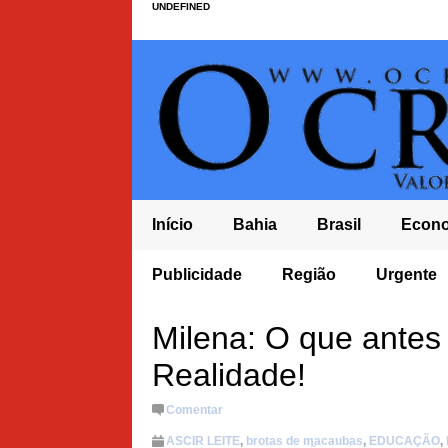
UNDEFINED
Início
Bahia
Brasil
Econ
CASO
IDEB BAHIA FICA EM ÚLTIMO LUGAR NOS ANOS FINAIS DO 
Publicidade
Região
Urgente
NORDESTE
 À
Milena: O que ante
Realidade!
Comentar
ASCIR LEITE
,
brotas de macaubas
,
EDUCAÇÃO
,