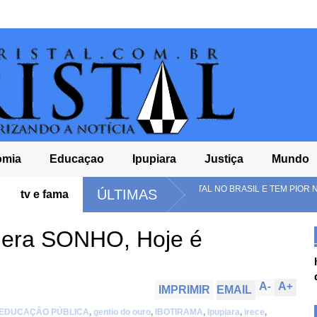
omia
Educaçao
Ipupiara
Justiça
Mundo
ENSINO FUNDAMENTAL NO BRASIL E TEM PIOR NOTA DO ENSINO MÉDIO NO
ÚLTIMAS
tv e fama
s era SONHO, Hoje é
A
-
A
+
IMPRIMIR
EMAIL
EDUCAÇÃO PÚBLICA
,
gentio do ouro
,
IBOTIRAMA
,
Ipupiara
,
irece
,