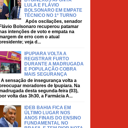
LULA E FLÁVIO
BOLSONARO EM EMPATE
TÉCNICO NO 1º TURNO
Após oscilações, senador
Flávio Bolsonaro recuperou patamar
nas intenções de voto e empata na
margem de erro com o atual
presidente; veja d...
IPUPIARA VOLTA A
REGISTRAR FURTO
DURANTE A MADRUGADA
E POPULAÇÃO COBRA
MAIS SEGURANÇA
A sensação de insegurança volta a
preocupar moradores de Ipupiara. Na
madrugada desta segunda-feira (03),
por volta das 3h30, a Farmácia A...
IDEB BAHIA FICA EM
ÚLTIMO LUGAR NOS
ANOS FINAIS DO ENSINO
FUNDAMENTAL NO