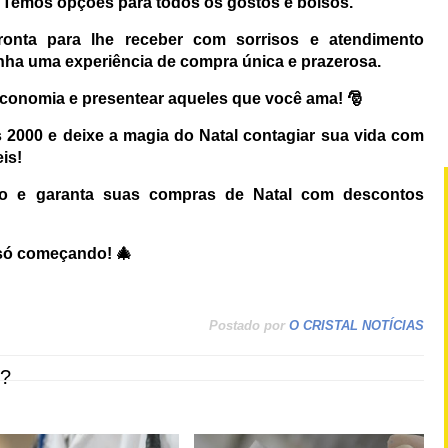
a! Temos opções para todos os gostos e bolsos.
ronta para lhe receber com sorrisos e atendimento
nha uma experiência de compra única e prazerosa.
economia e presentear aqueles que você ama! 🎅
s 2000 e deixe a magia do Natal contagiar sua vida com
is!
o e garanta suas compras de Natal com descontos
á só começando! 🎄
Postado por
O CRISTAL NOTÍCIAS
?