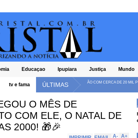
omia
Educaçao
Ipupiara
Justiça
Mundo
MORRO, BA - PLANTAÇÃO COM CERCA DE 20 MIL PÉS DE MACONHA É ERR
ÚLTIMAS
tv e fama
HEGOU O MÊS DE
TO COM ELE, O NATAL DE
S 2000! 🎁🎉
A
-
A
+
IMPRIMIR
EMAIL