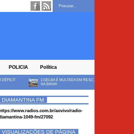
POLICIA
Política
 É MULTADA EM R$ 82,7 MILHÕES APÓS ANEL APONTAR IRREGULARIDADE
IA
DIAMANTINA FM
https://www.radios.com.br/aovivo/radio-
diamantina-1049-fm/27092
VISUALIZAÇÕES DE PÁGINA