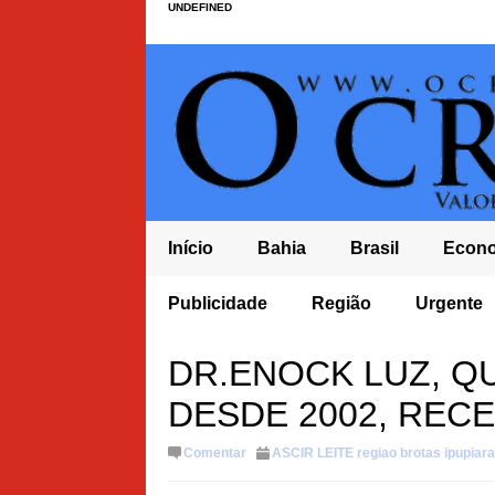
UNDEFINED
Início
Bahia
Brasil
Econ
EM CHAPA DO PL À
DÍVIDA PÚBLICA CHEGA A R$ 10,8 TR
Publicidade
Região
Urgente
RECORDE
DR.ENOCK LUZ, QU
DESDE 2002, REC
Comentar
ASCIR LEITE regiao brotas ipupiar