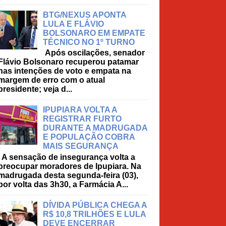
BTG/NEXUS APONTA
LULA E FLÁVIO
BOLSONARO EM EMPATE
TÉCNICO NO 1º TURNO
Após oscilações, senador
Flávio Bolsonaro recuperou patamar
nas intenções de voto e empata na
margem de erro com o atual
presidente; veja d...
IPUPIARA VOLTA A
REGISTRAR FURTO
DURANTE A MADRUGADA
E POPULAÇÃO COBRA
MAIS SEGURANÇA
A sensação de insegurança volta a
preocupar moradores de Ipupiara. Na
madrugada desta segunda-feira (03),
por volta das 3h30, a Farmácia A...
DÍVIDA PÚBLICA CHEGA A
R$ 10,8 TRILHÕES E LULA
DEVE ENCERRAR