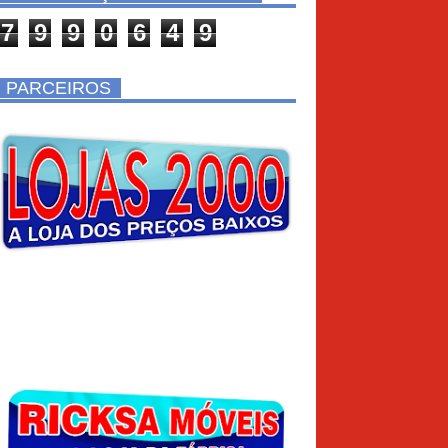
7
9
9
0
6
4
9
PARCEIROS