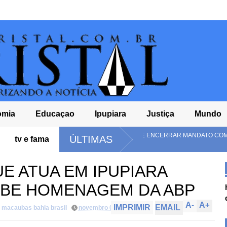
omia
Educaçao
Ipupiara
Justiça
Mundo
ILHÕES E LULA DEVE ENCERRAR MANDATO COM DÉFICIT
COELBA
ÚLTIMAS
tv e fama
NA BAH
E ATUA EM IPUPIARA
EBE HOMENAGEM DA ABP
A
-
A
+
IMPRIMIR
EMAIL
a macaubas bahia brasil
novembro 01, 2023