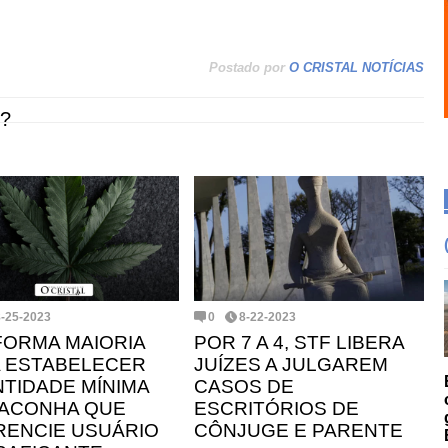
Postado por
O CRISTAL NOTÍCIAS
?
8-25-2023
0
8-22-2023
FORMA MAIORIA
POR 7 A 4, STF LIBERA
 ESTABELECER
JUÍZES A JULGAREM
TIDADE MÍNIMA
CASOS DE
ACONHA QUE
ESCRITÓRIOS DE
RENCIE USUÁRIO
CÔNJUGE E PARENTE