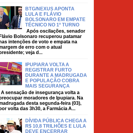
BTG/NEXUS APONTA
LULA E FLÁVIO
BOLSONARO EM EMPATE
TÉCNICO NO 1º TURNO
Após oscilações, senador
Flávio Bolsonaro recuperou patamar
nas intenções de voto e empata na
margem de erro com o atual
presidente; veja d...
IPUPIARA VOLTA A
REGISTRAR FURTO
DURANTE A MADRUGADA
E POPULAÇÃO COBRA
MAIS SEGURANÇA
A sensação de insegurança volta a
preocupar moradores de Ipupiara. Na
madrugada desta segunda-feira (03),
por volta das 3h30, a Farmácia A...
DÍVIDA PÚBLICA CHEGA A
R$ 10,8 TRILHÕES E LULA
DEVE ENCERRAR