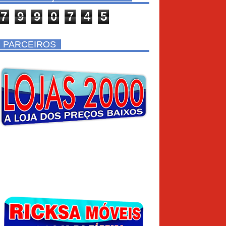
7
9
9
0
7
4
5
PARCEIROS