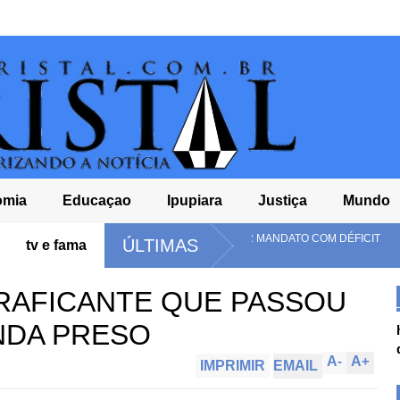
omia
Educaçao
Ipupiara
Justiça
Mundo
 LULA DEVE ENCERRAR MANDATO COM DÉFICIT
COELBA É MULTA
ÚLTIMAS
tv e fama
NA BAHIA
TRAFICANTE QUE PASSOU
NDA PRESO
A
-
A
+
IMPRIMIR
EMAIL