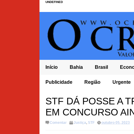
UNDEFINED
Início
Bahia
Brasil
Econ
 DO PL À
DÍVIDA PÚBLICA CHEGA A R$ 10,8 TRILHÕES E
Publicidade
Região
Urgente
RECORDE
STF DÁ POSSE A 
EM CONCURSO AI
Comentar
Justiça
,
STF
outubro 05, 2023