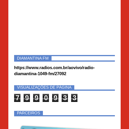
DIAMANTINA FM
https://www.radios.com.br/aovivo/radio-
diamantina-1049-fm/27092
VISUALIZAÇÕES DE PÁGINA
7
9
9
0
9
3
3
PARCEIROS