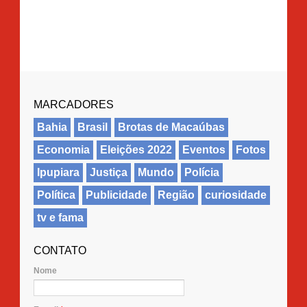
MARCADORES
Bahia
Brasil
Brotas de Macaúbas
Economia
Eleições 2022
Eventos
Fotos
Ipupiara
Justiça
Mundo
Polícia
Política
Publicidade
Região
curiosidade
tv e fama
CONTATO
Nome