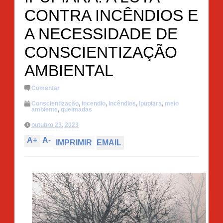
CONTRA INCÊNDIOS E
A NECESSIDADE DE
CONSCIENTIZAÇÃO
AMBIENTAL
Comentar
Conscientização
,
incendio
,
Incêndios
,
Ipupiara
,
meio
ambiente
,
queimadas
outubro 23, 2023
A
+
A
-
IMPRIMIR
EMAIL