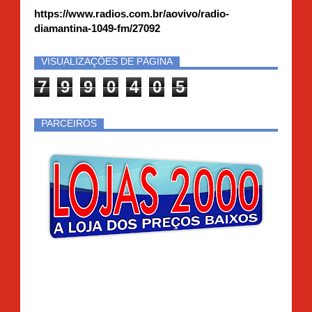
https://www.radios.com.br/aovivo/radio-
diamantina-1049-fm/27092
VISUALIZAÇÕES DE PÁGINA
7
9
9
0
4
0
5
PARCEIROS