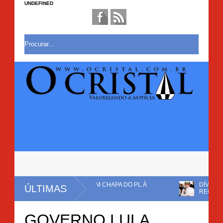
UNDEFINED
R COMO VICE EM CHAPA DO PL À
DÍVIDA PÚBLICA CHEGA A
ÚLTIMAS
RECORDE
 DURANTE A MADRUGADA E POPULAÇÃO COBRA MAIS
GOVERNO LULA