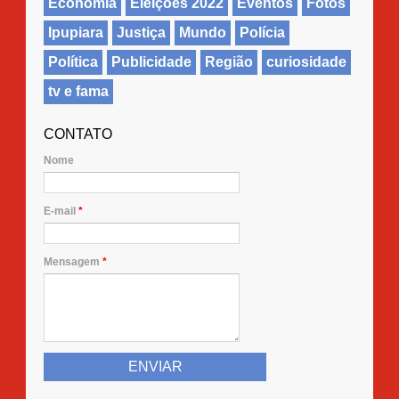
Economia
Eleições 2022
Eventos
Fotos
Ipupiara
Justiça
Mundo
Polícia
Política
Publicidade
Região
curiosidade
tv e fama
CONTATO
Nome
E-mail
*
Mensagem
*