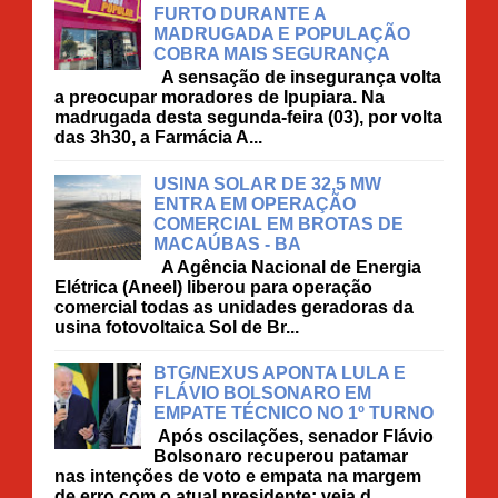
FURTO DURANTE A
MADRUGADA E POPULAÇÃO
COBRA MAIS SEGURANÇA
A sensação de insegurança volta
a preocupar moradores de Ipupiara. Na
madrugada desta segunda-feira (03), por volta
das 3h30, a Farmácia A...
USINA SOLAR DE 32,5 MW
ENTRA EM OPERAÇÃO
COMERCIAL EM BROTAS DE
MACAÚBAS - BA
A Agência Nacional de Energia
Elétrica (Aneel) liberou para operação
comercial todas as unidades geradoras da
usina fotovoltaica Sol de Br...
BTG/NEXUS APONTA LULA E
FLÁVIO BOLSONARO EM
EMPATE TÉCNICO NO 1º TURNO
Após oscilações, senador Flávio
Bolsonaro recuperou patamar
nas intenções de voto e empata na margem
de erro com o atual presidente; veja d...