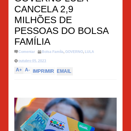
CANCELA 2,9
MILHÕES DE
PESSOAS DO BOLSA
FAMÍLIA
Comentar
Bolsa Famíla
,
GOVERNO
,
LULA
outubro 05, 2023
A
+
A
-
IMPRIMIR
EMAIL