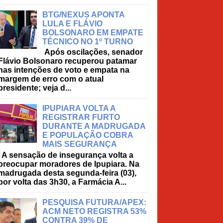
BTG/NEXUS APONTA
LULA E FLÁVIO
BOLSONARO EM EMPATE
TÉCNICO NO 1º TURNO
Após oscilações, senador
Flávio Bolsonaro recuperou patamar
nas intenções de voto e empata na
margem de erro com o atual
presidente; veja d...
IPUPIARA VOLTA A
REGISTRAR FURTO
DURANTE A MADRUGADA
E POPULAÇÃO COBRA
MAIS SEGURANÇA
A sensação de insegurança volta a
preocupar moradores de Ipupiara. Na
madrugada desta segunda-feira (03),
por volta das 3h30, a Farmácia A...
PESQUISA FUTURA/APEX:
ACM NETO REGISTRA 53%
CONTRA 39% DE