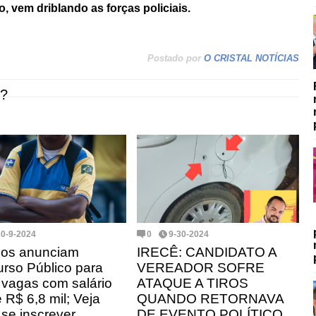
, vem driblando as forças policiais.
Postado por
O CRISTAL NOTÍCIAS
?
10-9-2024
0
9-30-2024
ios anunciam
IRECÊ: CANDIDATO A
rso Público para
VEREADOR SOFRE
 vagas com salário
ATAQUE A TIROS
 R$ 6,8 mil; Veja
QUANDO RETORNAVA
se inscrever.
DE EVENTO POLÍTICO