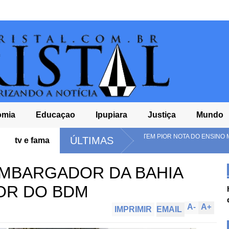
omia
Educaçao
Ipupiara
Justiça
Mundo
MENTAL NO BRASIL E TEM PIOR NOTA DO ENSINO MÉDIO NO
TC
ÚLTIMAS
tv e fama
DE
EMBARGADOR DA BAHIA
DOR DO BDM
A
-
A
+
IMPRIMIR
EMAIL