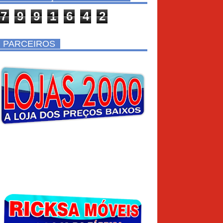
7
9
9
1
6
4
2
PARCEIROS