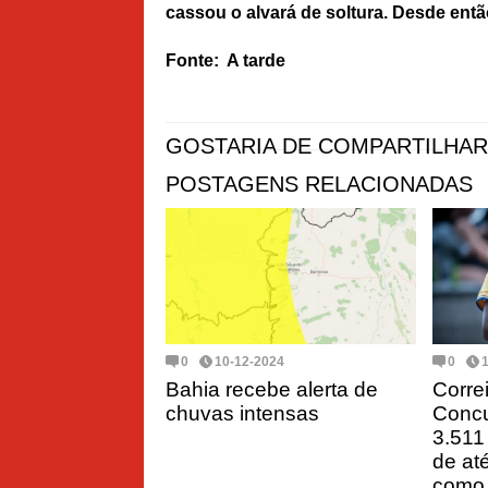
cassou o alvará de soltura. Desde então
Fonte: A tarde
GOSTARIA DE COMPARTILHAR
POSTAGENS RELACIONADAS
0
10-12-2024
0
Bahia recebe alerta de
Corre
chuvas intensas
Concu
3.511
de até
como 