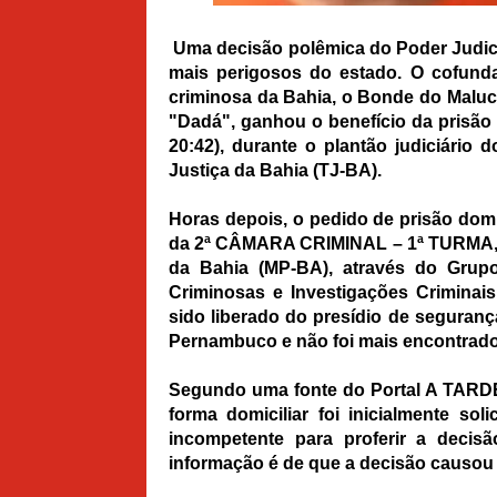
Uma decisão polêmica do Poder Judici
mais perigosos do estado. O cofunda
criminosa da Bahia, o Bonde do Maluc
"Dadá", ganhou o benefício da prisão 
20:42), durante o plantão judiciário
Justiça da Bahia (TJ-BA).
Horas depois, o pedido de prisão domi
da 2ª CÂMARA CRIMINAL – 1ª TURMA, at
da Bahia (MP-BA), através do Grup
Criminosas e Investigações Criminais
sido liberado do presídio de segura
Pernambuco e não foi mais encontrado
Segundo uma fonte do Portal A TARDE,
forma domiciliar foi inicialmente so
incompetente para proferir a decisã
informação é de que a decisão causou re