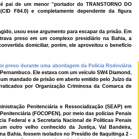
dá é pai de um menor “portador do TRANSTORNO DO
D F84.0) e completamente dependente da figura
oragido, usou esse argumento para escapar da prisão. Em
rava preso em um complexo presidiário na Bahia, a
convertida domiciliar, porém, ele aproveitou o benefício
foi preso durante uma abordagem da Polícia Rodoviária
 Pernambuco. Ele estava com um veículo SW4 Diamond,
a um mandado de prisão em aberto emitido pelo Juízo da
 Praticados por Organização Criminosa da Comarca de
inistração Penitenciária e Ressocialização (SEAP) em
enitenciária (FOCOPEN), por meio das polícias Penais
a Federal e a Secretaria Nacional de Politicas Penais
um outro velho conhecido da Justiça, Val Bandeira,
Bahia, fossem isolados no Presídio de Itaquitinga 2 -