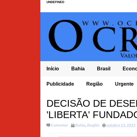
UNDEFINED
Início
Bahia
Brasil
Econ
IDEB BAHIA FICA EM ÚLTIMO LUGAR NOS ANOS FINAIS DO ENSINO FUNDA
Publicidade
Região
Urgente
NORDESTE
DECISÃO DE DES
'LIBERTA' FUNDA
Comentar
Bahia
,
Região
outubro 13, 2023