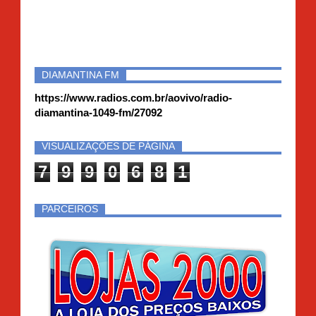
DIAMANTINA FM
https://www.radios.com.br/aovivo/radio-
diamantina-1049-fm/27092
VISUALIZAÇÕES DE PÁGINA
7
9
9
0
6
8
1
PARCEIROS