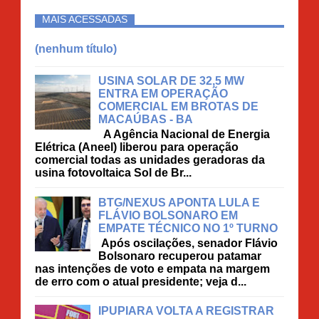
MAIS ACESSADAS
(nenhum título)
USINA SOLAR DE 32,5 MW
ENTRA EM OPERAÇÃO
COMERCIAL EM BROTAS DE
MACAÚBAS - BA
A Agência Nacional de Energia
Elétrica (Aneel) liberou para operação
comercial todas as unidades geradoras da
usina fotovoltaica Sol de Br...
BTG/NEXUS APONTA LULA E
FLÁVIO BOLSONARO EM
EMPATE TÉCNICO NO 1º TURNO
Após oscilações, senador Flávio
Bolsonaro recuperou patamar
nas intenções de voto e empata na margem
de erro com o atual presidente; veja d...
IPUPIARA VOLTA A REGISTRAR