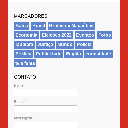
MARCADORES
Bahia
Brasil
Brotas de Macaúbas
Economia
Eleições 2022
Eventos
Fotos
Ipupiara
Justiça
Mundo
Polícia
Política
Publicidade
Região
curiosidade
tv e fama
CONTATO
Nome
E-mail
*
Mensagem
*