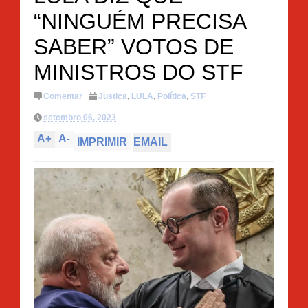
“NINGUÉM PRECISA
SABER” VOTOS DE
MINISTROS DO STF
Comentar
Justiça
,
LULA
,
Política
,
STF
setembro 06, 2023
A
+
A
-
IMPRIMIR
EMAIL