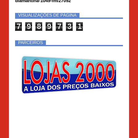
diamantina-1049-fm/27092
VISUALIZAÇÕES DE PÁGINA
7
9
8
9
7
3
1
PARCEIROS