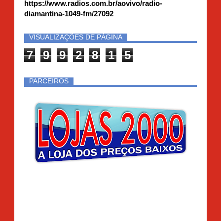
https://www.radios.com.br/aovivo/radio-
diamantina-1049-fm/27092
VISUALIZAÇÕES DE PÁGINA
7
9
9
2
8
1
5
PARCEIROS