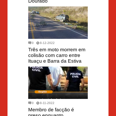
Dourado
0
8-12-2022
Três em moto morrem em
colisão com carro entre
Ituaçu e Barra da Estiva
0
8-11-2022
Membro de facção é
preso enquanto