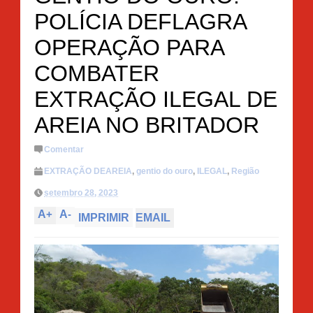
POLÍCIA DEFLAGRA
OPERAÇÃO PARA
COMBATER
EXTRAÇÃO ILEGAL DE
AREIA NO BRITADOR
Comentar
EXTRAÇÃO DEAREIA
,
gentio do ouro
,
ILEGAL
,
Região
setembro 28, 2023
A
+
A
-
IMPRIMIR
EMAIL