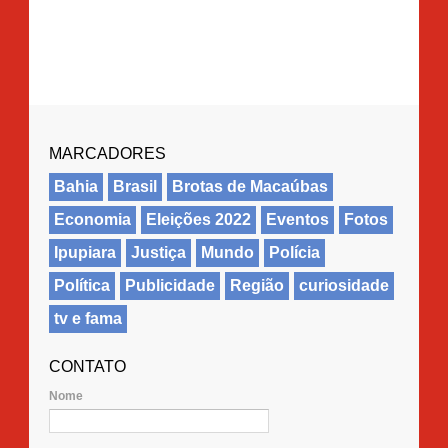
MARCADORES
Bahia
Brasil
Brotas de Macaúbas
Economia
Eleições 2022
Eventos
Fotos
Ipupiara
Justiça
Mundo
Polícia
Política
Publicidade
Região
curiosidade
tv e fama
CONTATO
Nome