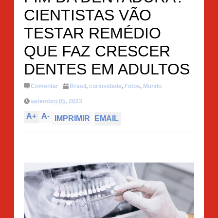
CIENTISTAS VÃO
TESTAR REMÉDIO
QUE FAZ CRESCER
DENTES EM ADULTOS
Comentar
Brasil
,
curiosidade
,
Fotos
,
Mundo
setembro 05, 2023
A
+
A
-
IMPRIMIR
EMAIL