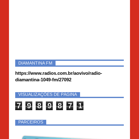
DIAMANTINA FM
https://www.radios.com.br/aovivo/radio-
diamantina-1049-fm/27092
VISUALIZAÇÕES DE PÁGINA
7
9
8
9
8
7
1
PARCEIROS