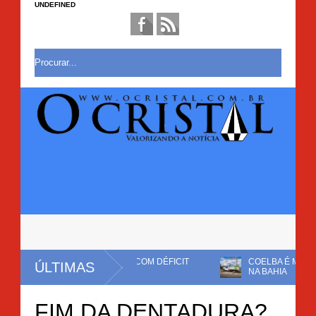
UNDEFINED
RRAR MANDATO COM DÉFICIT
COELBA É MULTADA EM R$ 82,7 
ÚLTIMAS
NA BAHIA
RAÇÃO COMERCIAL EM BROTAS DE
FIM DA DENTADURA?