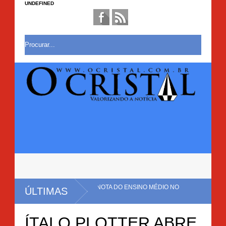
UNDEFINED
NSINO MÉDIO NO
ÚLTIMAS
MACONHA É ERRADICADA EM MULUNGU DO
ÍTALO PLOTTER ABRE