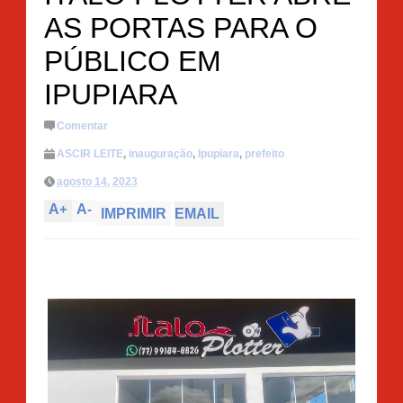
AS PORTAS PARA O
PÚBLICO EM
IPUPIARA
Comentar
ASCIR LEITE
,
inauguração
,
Ipupiara
,
prefeito
agosto 14, 2023
A
+
A
-
IMPRIMIR
EMAIL