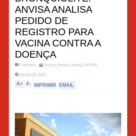
ANVISA ANALISA
PEDIDO DE
REGISTRO PARA
VACINA CONTRA A
DOENÇA
Comentar
Anvisa
,
Mundo
,
Saude
,
VACINA
agosto 30, 2023
A
+
A
-
IMPRIMIR
EMAIL