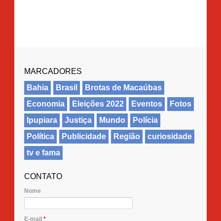
MARCADORES
Bahia
Brasil
Brotas de Macaúbas
Economia
Eleições 2022
Eventos
Fotos
Ipupiara
Justiça
Mundo
Polícia
Política
Publicidade
Região
curiosidade
tv e fama
CONTATO
Nome
E-mail
*