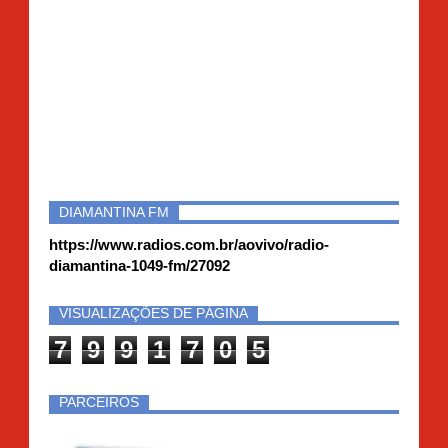
DIAMANTINA FM
https://www.radios.com.br/aovivo/radio-
diamantina-1049-fm/27092
VISUALIZAÇÕES DE PÁGINA
7
9
9
1
7
0
5
PARCEIROS