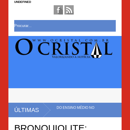
UNDEFINED
PIOR NOTA DO ENSINO MÉDIO NO
ÚLTIMAS
0 MIL PÉS DE MACONHA É ERRADICADA EM MULUNGU DO
BRONQUIOLITE: