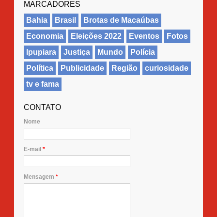
MARCADORES
Bahia
Brasil
Brotas de Macaúbas
Economia
Eleições 2022
Eventos
Fotos
Ipupiara
Justiça
Mundo
Polícia
Política
Publicidade
Região
curiosidade
tv e fama
CONTATO
Nome
E-mail
*
Mensagem
*