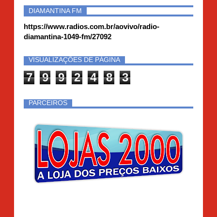
DIAMANTINA FM
https://www.radios.com.br/aovivo/radio-
diamantina-1049-fm/27092
VISUALIZAÇÕES DE PÁGINA
7
9
9
2
4
8
3
PARCEIROS