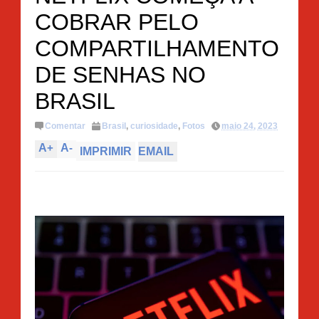
COBRAR PELO
COMPARTILHAMENTO
DE SENHAS NO
BRASIL
Comentar
Brasil
,
curiosidade
,
Fotos
maio 24, 2023
A
+
A
-
IMPRIMIR
EMAIL