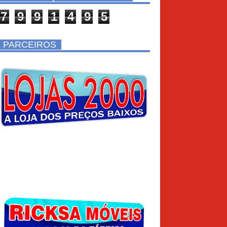
7
9
9
1
4
9
5
PARCEIROS