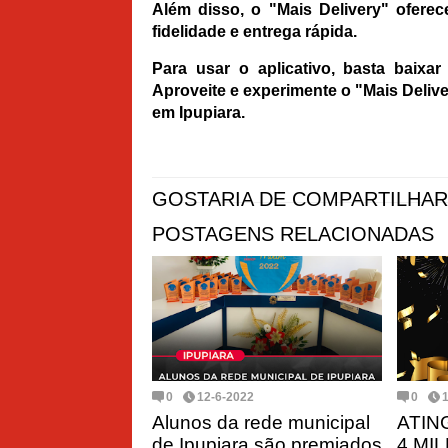
Além disso, o "Mais Delivery" ofer
fidelidade e entrega rápida.
Para usar o aplicativo, basta baixar
Aproveite e experimente o "Mais Deliver
em Ipupiara.
GOSTARIA DE COMPARTILHAR
POSTAGENS RELACIONADAS
0
12-6-2022
0
Alunos da rede municipal
ATIN
de Ipupiara são premiados
4 MI