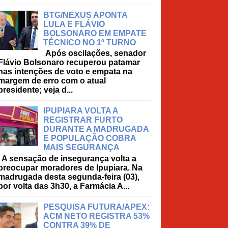
BTG/NEXUS APONTA
LULA E FLÁVIO
BOLSONARO EM EMPATE
TÉCNICO NO 1º TURNO
Após oscilações, senador
Flávio Bolsonaro recuperou patamar
nas intenções de voto e empata na
margem de erro com o atual
presidente; veja d...
IPUPIARA VOLTA A
REGISTRAR FURTO
DURANTE A MADRUGADA
E POPULAÇÃO COBRA
MAIS SEGURANÇA
A sensação de insegurança volta a
preocupar moradores de Ipupiara. Na
madrugada desta segunda-feira (03),
por volta das 3h30, a Farmácia A...
PESQUISA FUTURA/APEX:
ACM NETO REGISTRA 53%
CONTRA 39% DE