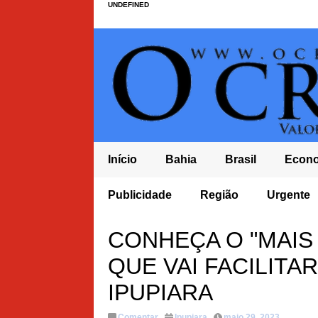
UNDEFINED
Início
Bahia
Brasil
Econ
AIS DO ENSINO FUNDAMENTAL NO BRASIL E TEM PIOR NOTA DO ENSINO MÉD
Publicidade
Região
Urgente
ULA DEVE ENCERRAR MANDATO COM DÉFICIT
CONHEÇA O "MAIS 
QUE VAI FACILITAR
IPUPIARA
Comentar
Ipupiara
maio 29, 2023