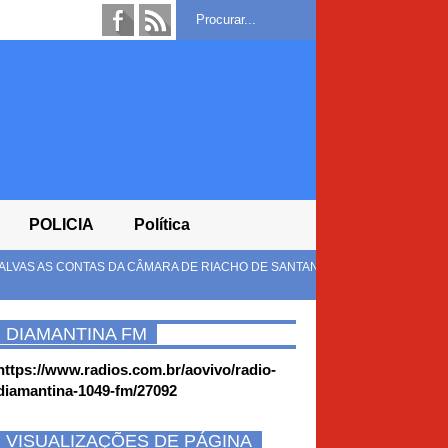
POLICIA
Política
RA DE RIACHO DE SANTANA REFERENTES AO EXERCÍCIO
MULUN
MORR
DIAMANTINA FM
https://www.radios.com.br/aovivo/radio-
diamantina-1049-fm/27092
VISUALIZAÇÕES DE PÁGINA