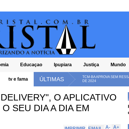
omia
Educaçao
Ipupiara
Justiça
Mundo
IO NO
TCM-BA APROVA SEM RESSALVAS AS CONTAS DA CÂMA
ÚLTIMAS
tv e fama
DE 2024
DELIVERY", O APLICATIVO
 O SEU DIA A DIA EM
A
-
A
+
IMPRIMIR
EMAIL