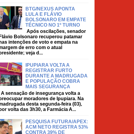
BTG/NEXUS APONTA
LULA E FLÁVIO
BOLSONARO EM EMPATE
TÉCNICO NO 1º TURNO
Após oscilações, senador
Flávio Bolsonaro recuperou patamar
nas intenções de voto e empata na
margem de erro com o atual
presidente; veja d...
IPUPIARA VOLTA A
REGISTRAR FURTO
DURANTE A MADRUGADA
E POPULAÇÃO COBRA
MAIS SEGURANÇA
A sensação de insegurança volta a
preocupar moradores de Ipupiara. Na
madrugada desta segunda-feira (03),
por volta das 3h30, a Farmácia A...
PESQUISA FUTURA/APEX:
ACM NETO REGISTRA 53%
CONTRA 39% DE