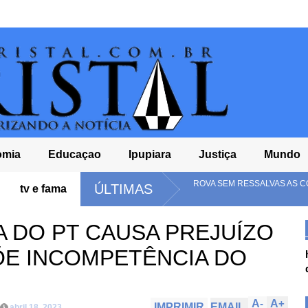
omia
Educaçao
Ipupiara
Justiça
Mundo
M-BA APROVA SEM RESSALVAS AS CONTAS DA CÂMARA DE RIACHO DE SANT
ÚLTIMAS
tv e fama
 2024
A DO PT CAUSA PREJUÍZO
ÕE INCOMPETÊNCIA DO
A
-
A
+
IMPRIMIR
EMAIL
abril 18, 2023