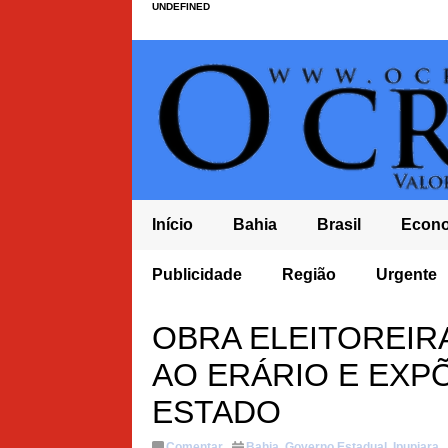
UNDEFINED
Início
Bahia
Brasil
Econ
ENTAL NO BRASIL E TEM PIOR NOTA DO ENSINO MÉDIO NO
TC
Publicidade
Região
Urgente
DE
DATO COM DÉFICIT
OBRA ELEITOREIR
AO ERÁRIO E EXP
ESTADO
Comentar
Bahia
,
Governo Estadual
,
Ipupiara