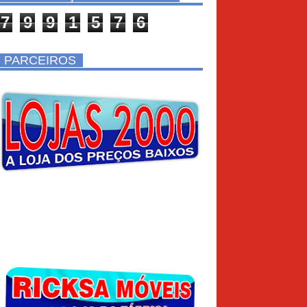
7
9
9
1
5
7
6
PARCEIROS