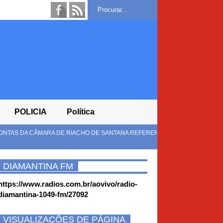
POLICIA
Política
ANA REFERENTES AO EXERCÍCIO
MULUNGU DO MORRO, BA - PL
MORRO
DIAMANTINA FM
https://www.radios.com.br/aovivo/radio-
diamantina-1049-fm/27092
VISUALIZAÇÕES DE PÁGINA