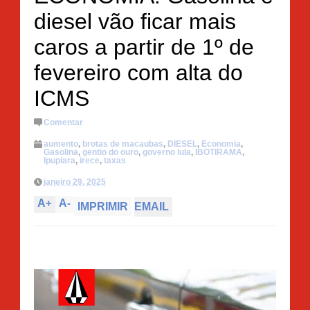
diesel vão ficar mais
caros a partir de 1º de
fevereiro com alta do
ICMS
Comentar
aumento
,
brotas de macaubas
,
DIESEL
,
Economia
,
Gasolina
,
gentio do ouro
,
governo lula
,
IBOTIRAMA
,
Ipupiara
,
irece
,
taxas
janeiro 29, 2025
A
+
A
-
IMPRIMIR
EMAIL