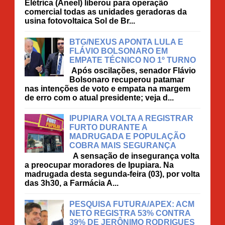
Elétrica (Aneel) liberou para operação
comercial todas as unidades geradoras da
usina fotovoltaica Sol de Br...
BTG/NEXUS APONTA LULA E
FLÁVIO BOLSONARO EM
EMPATE TÉCNICO NO 1º TURNO
Após oscilações, senador Flávio
Bolsonaro recuperou patamar
nas intenções de voto e empata na margem
de erro com o atual presidente; veja d...
IPUPIARA VOLTA A REGISTRAR
FURTO DURANTE A
MADRUGADA E POPULAÇÃO
COBRA MAIS SEGURANÇA
A sensação de insegurança volta
a preocupar moradores de Ipupiara. Na
madrugada desta segunda-feira (03), por volta
das 3h30, a Farmácia A...
PESQUISA FUTURA/APEX: ACM
NETO REGISTRA 53% CONTRA
39% DE JERÔNIMO RODRIGUES