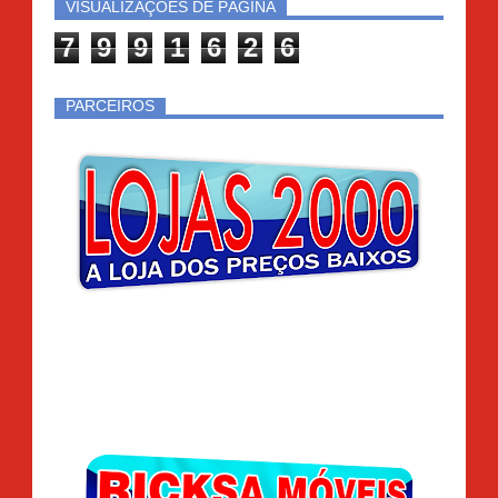
VISUALIZAÇÕES DE PÁGINA
7
9
9
1
6
2
6
PARCEIROS