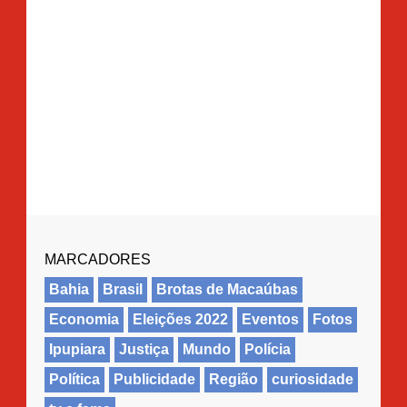
MARCADORES
Bahia
Brasil
Brotas de Macaúbas
Economia
Eleições 2022
Eventos
Fotos
Ipupiara
Justiça
Mundo
Polícia
Política
Publicidade
Região
curiosidade