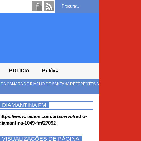
POLICIA
Política
DE SANTANA REFERENTES AO EXERCÍCIO
MULUNGU DO MORRO, B
MORRO
DIAMANTINA FM
https://www.radios.com.br/aovivo/radio-
diamantina-1049-fm/27092
VISUALIZAÇÕES DE PÁGINA