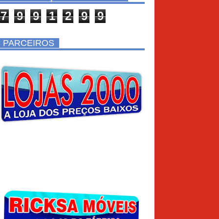
7
9
9
1
2
9
9
PARCEIROS