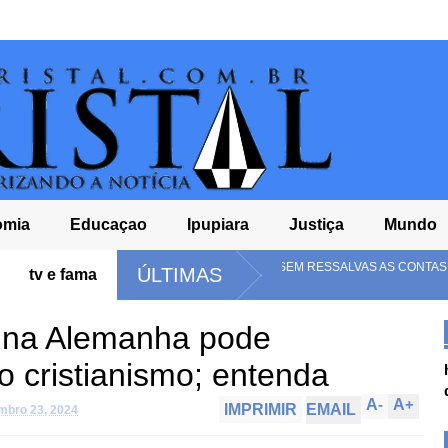
omia
Educaçao
Ipupiara
Justiça
Mundo
TCM-BA APROVA SEM RESSALVAS AS CONTAS DA CÂMARA DE RIACHO 
ÚLTIMAS
tv e fama
DE 2024
 na Alemanha pode
do cristianismo; entenda
A
-
A
+
IMPRIMIR
EMAIL
mbro 23, 2024