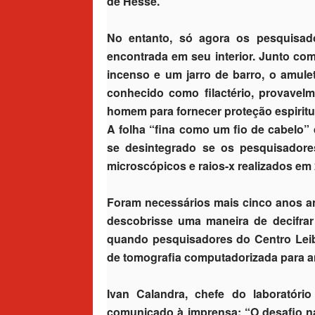
de Hesse.
No entanto, só agora os pesquisad
encontrada em seu interior. Junto co
incenso e um jarro de barro, o amul
conhecido como filactério, provave
homem para fornecer proteção espiritu
A folha “fina como um fio de cabelo” 
se desintegrado se os pesquisadore
microscópicos e raios-x realizados em
Foram necessários mais cinco anos a
descobrisse uma maneira de decifra
quando pesquisadores do Centro Leib
de tomografia computadorizada para ana
Ivan Calandra, chefe do laboratór
comunicado à imprensa: “O desafio na 