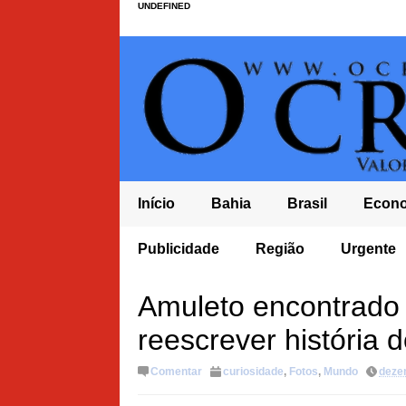
UNDEFINED
Início
Bahia
Brasil
Econ
FUNDAMENTAL NO BRASIL E TEM PIOR NOTA DO ENSINO MÉDIO NO
Publicidade
Região
Urgente
RAR MANDATO COM DÉFICIT
Amuleto encontrado
reescrever história 
Comentar
curiosidade
,
Fotos
,
Mundo
deze