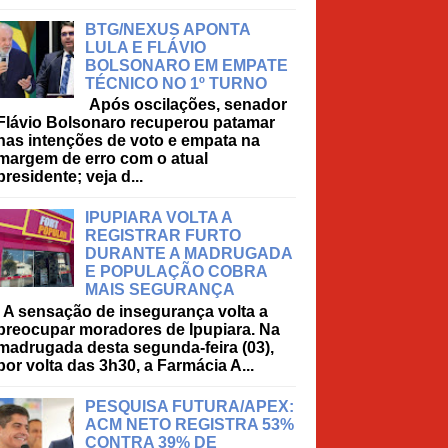
BTG/NEXUS APONTA
LULA E FLÁVIO
BOLSONARO EM EMPATE
TÉCNICO NO 1º TURNO
Após oscilações, senador
Flávio Bolsonaro recuperou patamar
nas intenções de voto e empata na
margem de erro com o atual
presidente; veja d...
IPUPIARA VOLTA A
REGISTRAR FURTO
DURANTE A MADRUGADA
E POPULAÇÃO COBRA
MAIS SEGURANÇA
A sensação de insegurança volta a
preocupar moradores de Ipupiara. Na
madrugada desta segunda-feira (03),
por volta das 3h30, a Farmácia A...
PESQUISA FUTURA/APEX:
ACM NETO REGISTRA 53%
CONTRA 39% DE