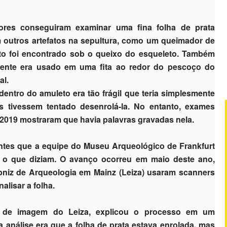
ores conseguiram examinar uma fina folha de prata
m outros artefatos na sepultura, como um queimador de
eto foi encontrado sob o queixo do esqueleto. Também
lmente era usado em uma fita ao redor do pescoço do
al.
dentro do amuleto era tão frágil que teria simplesmente
s tivessem tentado desenrolá-la. No entanto, exames
 2019 mostraram que havia palavras gravadas nela.
ntes que a equipe do Museu Arqueológico de Frankfurt
r o que diziam. O avanço ocorreu em maio deste ano,
niz de Arqueologia em Mainz (Leiza) usaram scanners
lisar a folha.
io de imagem do Leiza, explicou o processo em um
análise era que a folha de prata estava enrolada, mas