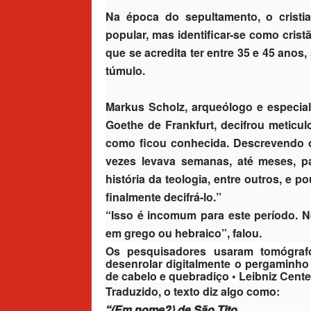
Na época do sepultamento, o cristi
popular, mas identificar-se como cris
que se acredita ter entre 35 e 45 anos,
túmulo.
Markus Scholz, arqueólogo e especiali
Goethe de Frankfurt, decifrou meticul
como ficou conhecida. Descrevendo 
vezes levava semanas, até meses, par
história da teologia, entre outros, e 
finalmente decifrá-lo.”
“Isso é incomum para este período. N
em grego ou hebraico”, falou.
Os pesquisadores usaram tomógraf
desenrolar digitalmente o pergaminho
de cabelo e quebradiço • Leibniz Cente
Traduzido, o texto diz algo como:
“(Em nome?) de São Tito.