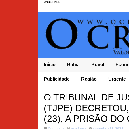
UNDEFINED
Início
Bahia
Brasil
Econ
Publicidade
Região
Urgente
O TRIBUNAL DE J
(TJPE) DECRETOU
(23), A PRISÃO D
Comentar
tv e fama
setembro 23, 2024