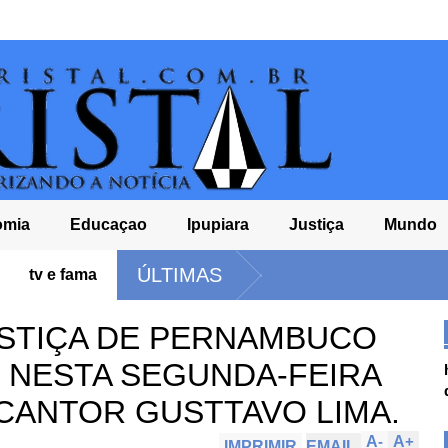
omia
Educaçao
Ipupiara
Justiça
Mundo
FLÁVIO ANUN
ÚLTIMAS
tv e fama
PRESIDÊNCI
USINA SOLAR
USTIÇA DE PERNAMBUCO
MACAÚBAS - 
, NESTA SEGUNDA-FEIRA
O CANTOR GUSTTAVO LIMA.
A
-
A
+
IMPRIMIR
EMAIL