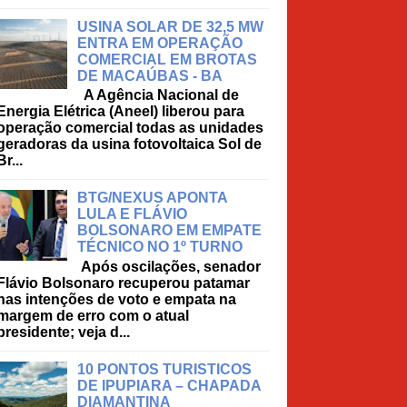
USINA SOLAR DE 32,5 MW
ENTRA EM OPERAÇÃO
COMERCIAL EM BROTAS
DE MACAÚBAS - BA
A Agência Nacional de
Energia Elétrica (Aneel) liberou para
operação comercial todas as unidades
geradoras da usina fotovoltaica Sol de
Br...
BTG/NEXUS APONTA
LULA E FLÁVIO
BOLSONARO EM EMPATE
TÉCNICO NO 1º TURNO
Após oscilações, senador
Flávio Bolsonaro recuperou patamar
nas intenções de voto e empata na
margem de erro com o atual
presidente; veja d...
10 PONTOS TURISTICOS
DE IPUPIARA – CHAPADA
DIAMANTINA