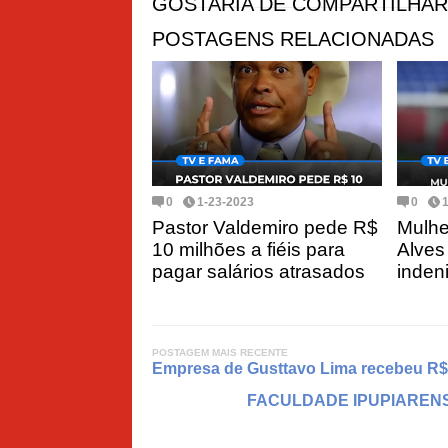
GOSTARIA DE COMPARTILHAR
POSTAGENS RELACIONADAS
0
1-23-2023
0
Pastor Valdemiro pede R$
Mulhe
10 milhões a fiéis para
Alves
pagar salários atrasados
inden
POSTAGEM MAIS RECENTE
Empresa de Gusttavo Lima recebeu R$ 5
FACULDADE IPUPIARENS