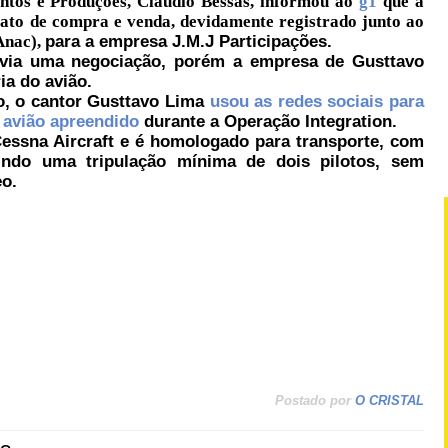
ntos e Produções, Cláudio Bessas, informou ao
g1
que a
rato de compra e venda, devidamente registrado junto ao
Anac),
para a empresa J.M.J Participações.
avia uma negociação, porém a empresa de Gusttavo
ia do avião.
o, o cantor Gusttavo Lima
usou as redes sociais para
 avião apreendido
durante a Operação Integration.
Cessna Aircraft e é homologado para transporte, com
uindo uma tripulação mínima de dois pilotos, sem
eo.
Postado por
O CRISTAL