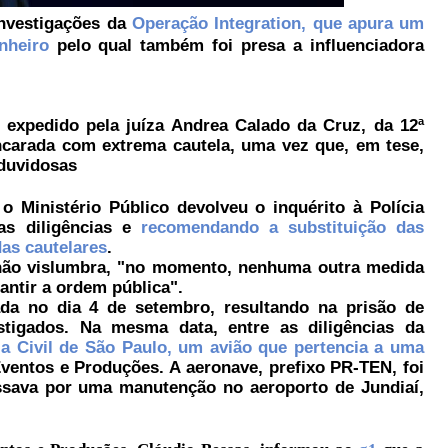
nvestigações da
Operação Integration, que apura um
nheiro
pelo qual também foi presa a influenciadora
 expedido pela juíza Andrea Calado da Cruz, da 12ª
ncarada com extrema cautela, uma vez que, em tese,
 duvidosas
o Ministério Público devolveu o inquérito à Polícia
vas diligências e
recomendando a substituição das
das cautelares
.
não vislumbra, "no momento, nenhuma outra medida
antir a ordem pública".
ada no dia 4 de setembro, resultando na prisão de
stigados. Na mesma data, entre as diligências da
cia Civil de São Paulo, um avião que pertencia a uma
Eventos e Produções. A aeronave, prefixo PR-TEN, foi
assava por uma manutenção no aeroporto de Jundiaí,