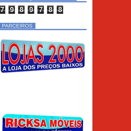
7
9
8
9
7
8
8
PARCEIROS