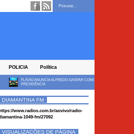
POLICIA
Política
CIA ALFREDO GASPAR COMO VICE EM CHAPA DO PL À
DÍVI
A
REC
 DE 32,5 MW ENTRA EM OPERAÇÃO COMERCIAL EM BROTAS DE
BA
DIAMANTINA FM
https://www.radios.com.br/aovivo/radio-
diamantina-1049-fm/27092
VISUALIZAÇÕES DE PÁGINA