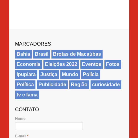
MARCADORES
Bahia
Brasil
Brotas de Macaúbas
Economia
Eleições 2022
Eventos
Fotos
Ipupiara
Justiça
Mundo
Polícia
Política
Publicidade
Região
curiosidade
tv e fama
CONTATO
Nome
E-mail
*