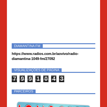
DIAMANTINA FM
https://www.radios.com.br/aovivo/radio-
diamantina-1049-fm/27092
VISUALIZAÇÕES DE PÁGINA
7
9
9
1
0
4
3
PARCEIROS