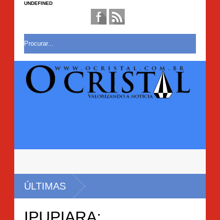
UNDEFINED
ÚLTIMAS
IPUPIARA: