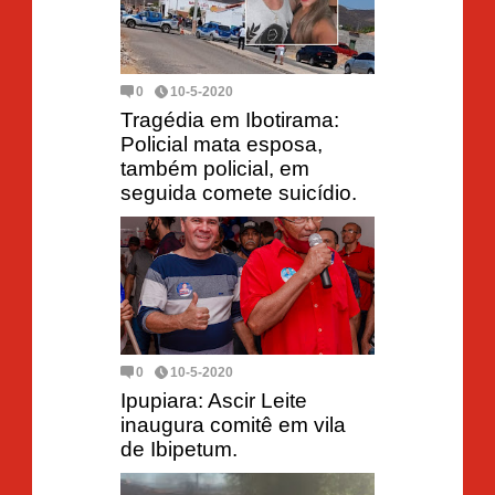
0
10-5-2020
Tragédia em Ibotirama:
Policial mata esposa,
também policial, em
seguida comete suicídio.
0
10-5-2020
Ipupiara: Ascir Leite
inaugura comitê em vila
de Ibipetum.