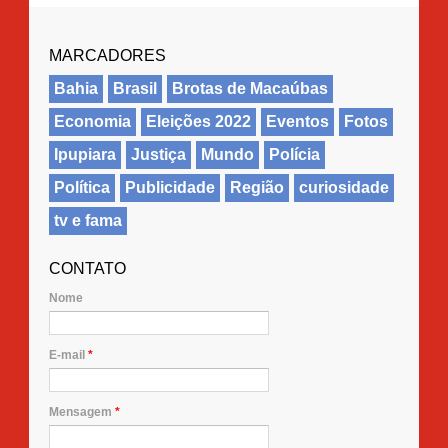
MARCADORES
Bahia
Brasil
Brotas de Macaúbas
Economia
Eleições 2022
Eventos
Fotos
Ipupiara
Justiça
Mundo
Polícia
Política
Publicidade
Região
curiosidade
tv e fama
CONTATO
Nome
E-mail
*
Mensagem
*