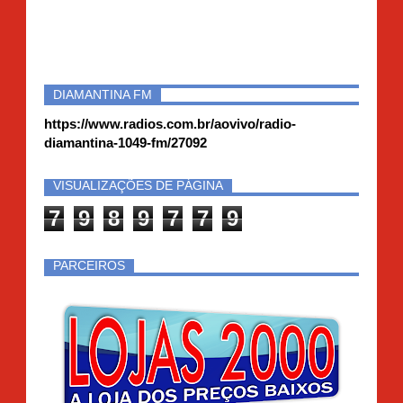
DIAMANTINA FM
https://www.radios.com.br/aovivo/radio-
diamantina-1049-fm/27092
VISUALIZAÇÕES DE PÁGINA
7
9
8
9
7
7
9
PARCEIROS