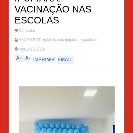
VACINAÇÃO NAS
ESCOLAS
Comentar
ASCIR LEITE regiao brotas ipupiara macaubas
março 15, 2024
A
+
A
-
IMPRIMIR
EMAIL