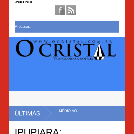
UNDEFINED
ÚLTIMAS
A EM MULUNGU DO
IPUPIARA: