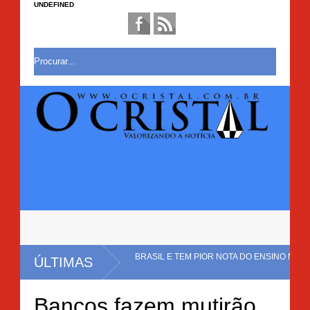
UNDEFINED
NDAMENTAL NO BRASIL E TEM PIOR NOTA DO ENSINO MÉDIO NO
ÚLTIMAS
 PLANTAÇÃO COM CERCA DE 20 MIL PÉS DE MACONHA É ERRADICADA EM 
Bancos fazem mutirão