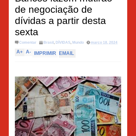
de negociação de
dívidas a partir desta
sexta
Comentar
Brasil
,
DÍVIDAS
,
Mundo
março 18, 2024
A
+
A
-
IMPRIMIR
EMAIL